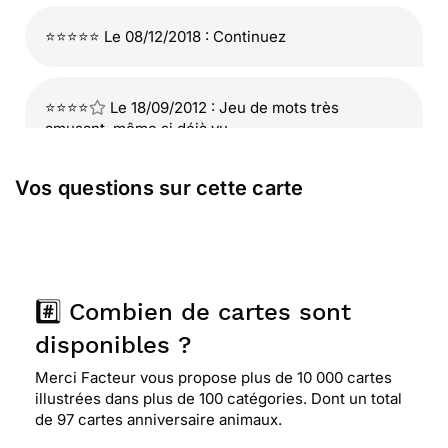
⭐⭐⭐⭐⭐ Le 08/12/2018 : Continuez
⭐⭐⭐⭐
Le 18/09/2012 : Jeu de mots très
amusant, même si déjà vu.
Vos questions sur cette carte
⭐⭐⭐⭐
Le 12/07/2012 : Je suis passionnée par la
faune africaine et j'ai le sens de l'humour : voilà
pourquoi cette carte m'a plu...
#️⃣ Combien de cartes sont
⭐⭐⭐⭐⭐ Le 16/03/2012 : J'oublie toujours son
anniversaire
disponibles ?
Merci Facteur vous propose plus de 10 000 cartes
illustrées dans plus de 100 catégories. Dont un total
de 97 cartes anniversaire animaux.