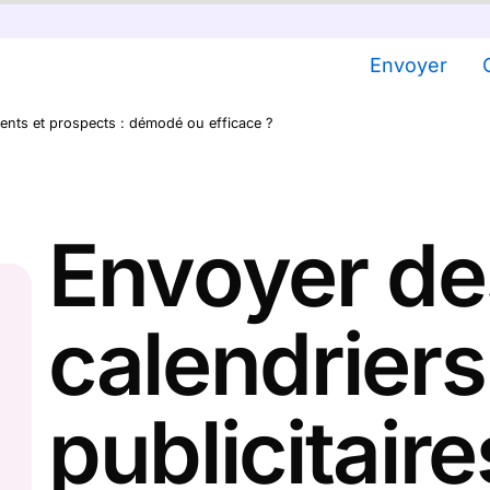
Envoyer
lients et prospects : démodé ou efficace ?
Envoyer de
calendriers
publicitaire