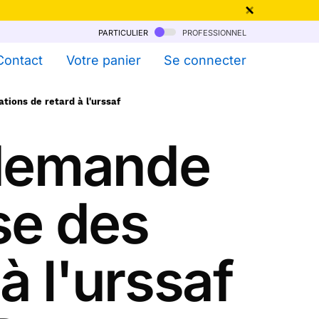
particulier
professionnel
qu'au 6 Août !
Contact
Votre panier
Se connecter
ions de retard à l'urssaf
 demande
se des
à l'urssaf