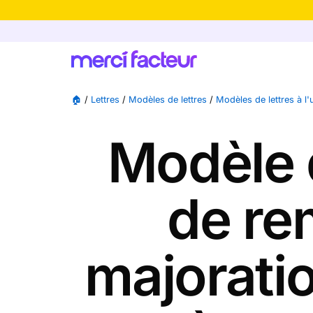
-30% de rédu
🏠
/
Lettres
/
Modèles de lettres
/
Modèles de lettres à l'
Modèle 
de re
majoratio