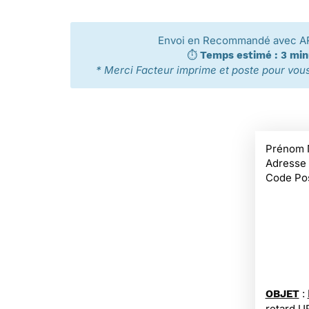
Envoi en Recommandé avec A
⏱️
Temps estimé : 3 mi
* Merci Facteur imprime et poste pour vous 
Prénom 
Adresse
Code Pos
:
OBJET
retard 