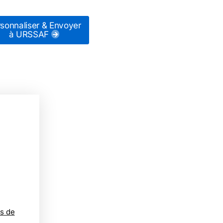
sonnaliser & Envoyer
à URSSAF
s de