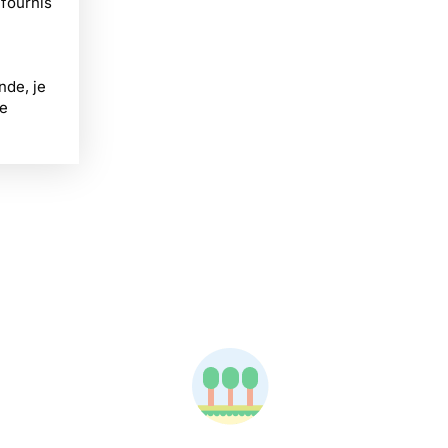
 fournis
nde, je
e