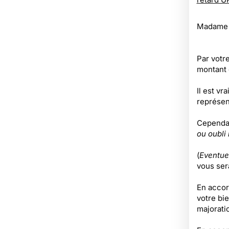
Madame l
Par votre
montant 
Il est vr
représen
Cependant
ou oubli
(
Eventue
vous ser
En accor
votre bi
majoratio