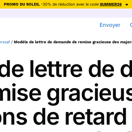
PROMO DU SOLEIL
-30% de réduction avec le code
SUMMER26
ction avec le code
SUMMER26
pour envoyer des cartes ensoleillées, jus
Envoyer
Envoyer des cartes
urssaf
/
Modèle de lettre de demande de remise gracieuse des majorat
Ne plus afficher
de lettre de
mise gracieu
ns de retard 