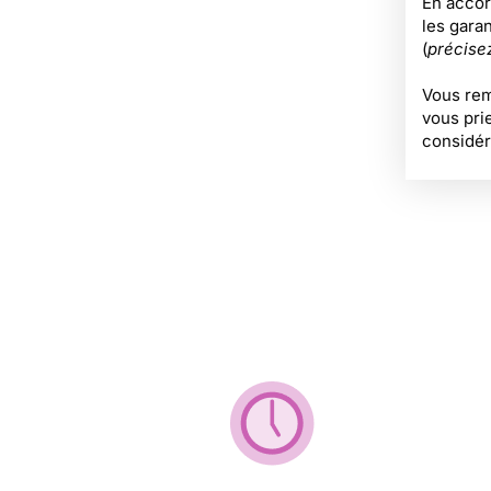
En accord
les garan
(
précise
Vous rem
vous pri
considér