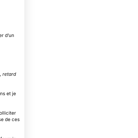
er d’un
, retard
ns et je
lliciter
se de ces