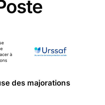
Poste
se
de
acer à
ions
use des majorations