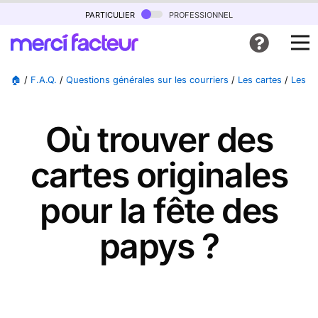
particulier
professionnel
🏠
/
F.A.Q.
/
Questions générales sur les courriers
/
Les cartes
/
Les ca
Où trouver des
cartes originales
pour la fête des
papys ?