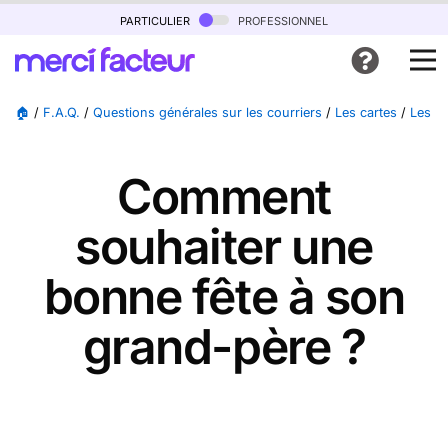
particulier
professionnel
🏠
/
F.A.Q.
/
Questions générales sur les courriers
/
Les cartes
/
Les ca
Comment
souhaiter une
bonne fête à son
grand-père ?