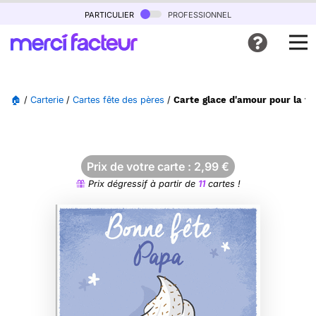
particulier
professionnel
🏠
/
Carterie
/
Cartes fête des pères
/
Carte glace d'amour pour la fê
Prix de votre carte :
2,99
€
Prix dégressif à partir de
11
cartes !