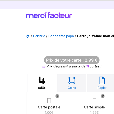
🏠
/
Carterie
/
Bonne fête papa
/
Carte je t'aime mon 
Prix de votre carte :
2,99
€
Prix dégressif à partir de
11
cartes !
Coins
Papier
Taille
Carte postale
Carte simple
1,00€
1,99€