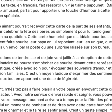
. Le texte, en français, fait ressortir un « je t’aime papounet ! (
» amusant, parfait pour apporter une touche d’humour à cette
n spéciale.
 aimant pourrait recevoir cette carte de la part de ses enfants,
ur célébrer la fête des pères ou simplement pour lui témoigner
on au quotidien. Cette carte humoristique est idéale pour tous 
ent faire sourire leur papa en lui rappelant leur lien unique, que
rs un envoi par la poste ou une surprise laissée sur son bureau.
tions de tendresse et de joie vont jaillir à la réception de cette
inataire ne pourra s’empêcher de sourire devant cette représen
tique, créée avec soin pour évoquer des souvenirs d’amour et
tion familiales. C'est un moyen ludique d'exprimer des sentime
eux tout en apportant une dose de légèreté.
t, n’hésitez pas à faire plaisir à votre papa en envoyant cette c
acteur. Avec notre service d’envoi rapide et soigné, vous pouv
 votre message touchant arrivera à temps pour la fête des père
lui un moment de bonheur et de rires avec cette carte humoris
ra le charmer et le faire se sentir aimé. C’est un geste simple, 