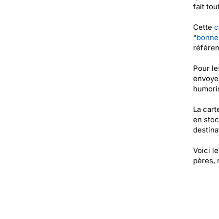
fait tou
Cette
c
"
bonne 
référen
Pour le
envoyez
humoris
La cart
en stoc
destinat
Voici l
pères, 