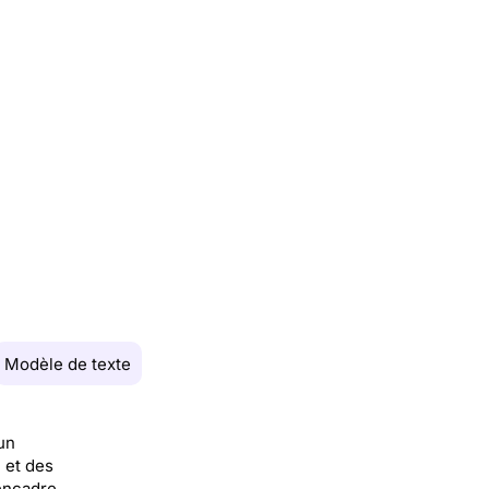
Modèle de texte
un
 et des
 encadre