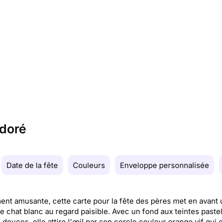
adoré
Date de la fête
Couleurs
Enveloppe personnalisée
nt amusante, cette carte pour la fête des pères met en avant 
e chat blanc au regard paisible. Avec un fond aux teintes pastel
 douces, elle attire l'œil par son cercle couleur orange vif qui