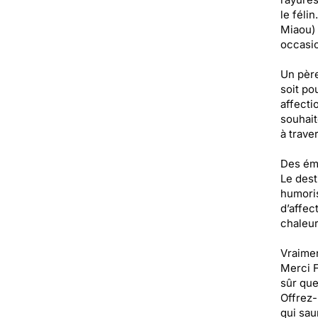
le félin
Miaou) 
occasio
Un père
soit po
affecti
souhait
à trave
Des émo
Le dest
humoris
d’affec
chaleur
Vraimen
Merci F
sûr que
Offrez-
qui sau