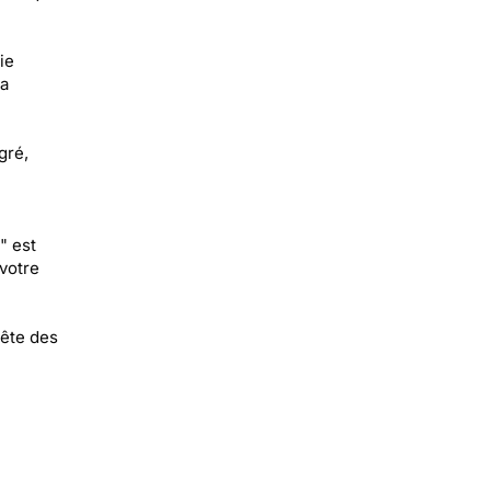
ie
la
gré,
" est
votre
fête des