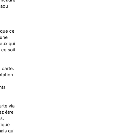
Miaou
 que ce
 une
ceux qui
 ce soit
 carte.
tation
nts
arte via
ez être
s.
tique
mais qui