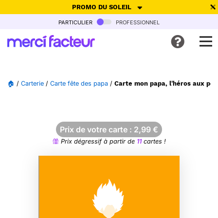
PROMO DU SOLEIL
particulier
professionnel
-30% de réduction avec le code
SUMMER26
pour envoyer des
cartes ensoleillées, jusqu'au 6 Août !
Envoyer des cartes
🏠
/
Carterie
/
Carte fête des papa
/
Carte mon papa, l'héros aux pou
Ne plus afficher
Prix de votre carte :
2,99
€
Prix dégressif à partir de
11
cartes !