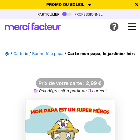
PROMO DU SOLEIL
particulier
professionnel
-30% de réduction avec le code
SUMMER26
pour envoyer des
cartes ensoleillées, jusqu'au 6 Août !
Envoyer des cartes
🏠
/
Carterie
/
Bonne fête papa
/
Carte mon papa, le jardinier héros
Ne plus afficher
Prix de votre carte :
2,99
€
Prix dégressif à partir de
11
cartes !