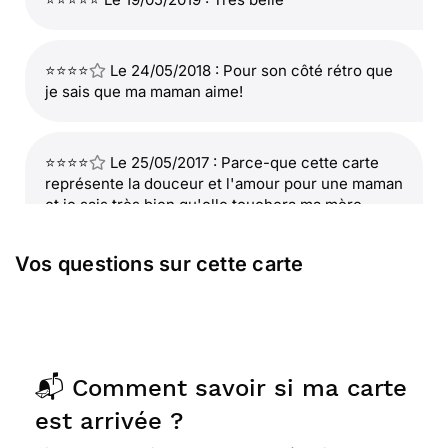
⭐⭐⭐⭐
Le 24/05/2018 : Pour son côté rétro que
je sais que ma maman aime!
⭐⭐⭐⭐
Le 25/05/2017 : Parce-que cette carte
représente la douceur et l'amour pour une maman
et je sais très bien qu'elle touchera ma mère.
Vos questions sur cette carte
⭐⭐⭐⭐
Le 24/05/2017 : Couleur douce comme
une maman !
⭐⭐⭐⭐
Le 07/05/2017 : elle est ancienne et ma
📬 Comment savoir si ma carte
mère adore ce genre de carte
est arrivée ?