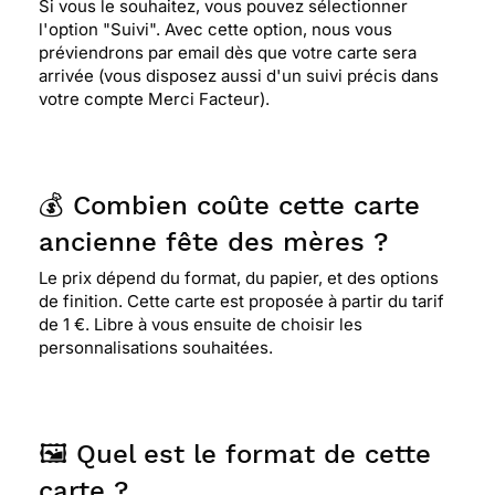
Si vous le souhaitez, vous pouvez sélectionner
⭐⭐⭐⭐
Le 25/05/2016 : Très belle carte: belles
l'option "Suivi". Avec cette option, nous vous
couleur, belle citation
préviendrons par email dès que votre carte sera
arrivée (vous disposez aussi d'un suivi précis dans
votre compte Merci Facteur).
💰 Combien coûte cette carte
ancienne fête des mères ?
Le prix dépend du format, du papier, et des options
de finition. Cette carte est proposée à partir du tarif
de 1 €. Libre à vous ensuite de choisir les
personnalisations souhaitées.
🖼️ Quel est le format de cette
carte ?