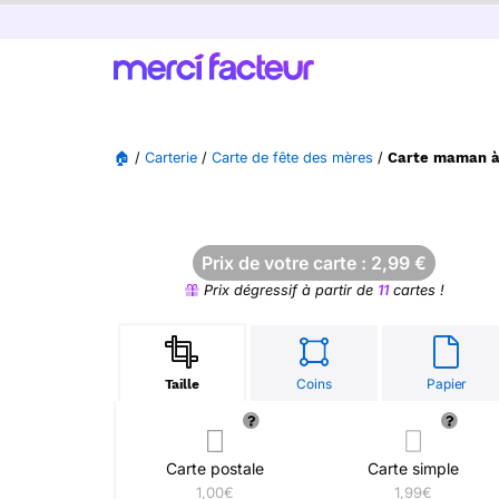
🏠
/
Carterie
/
Carte de fête des mères
/
Carte maman à 
Prix de votre carte :
2,99
€
Prix dégressif à partir de
11
cartes !
Coins
Papier
Taille
Carte postale
Carte simple
1,00€
1,99€