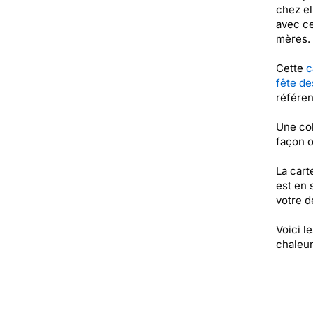
chez el
avec ce
mères.
Cette
c
fête d
référe
Une col
façon o
La cart
est en 
votre de
Voici l
chaleur