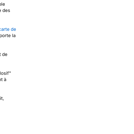
ble
e des
carte de
porte la
t de
osif"
t à
t,