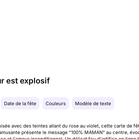
 est explosif
Date de la fête
Couleurs
Modèle de texte
sée avec des teintes allant du rose au violet, cette carte de fê
amusante présente le message "100% MAMAN" au centre, évoq
se et l'amour inconditionnel. Un délicat feu d'artifice en ligne