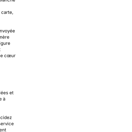
 carte,
 envoyée
 mère
igure
t
 le cœur
iées et
e à
écidez
service
ent