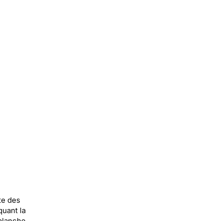
te des
uant la
 blanche