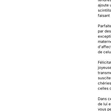
ajoute 
scintil
faisant
Parfait
par des
excepti
materne
d'affec
de celui
Félicit
joyeuse
transme
suscite
chéries
celles 
Dans ce
de lui 
vous pe