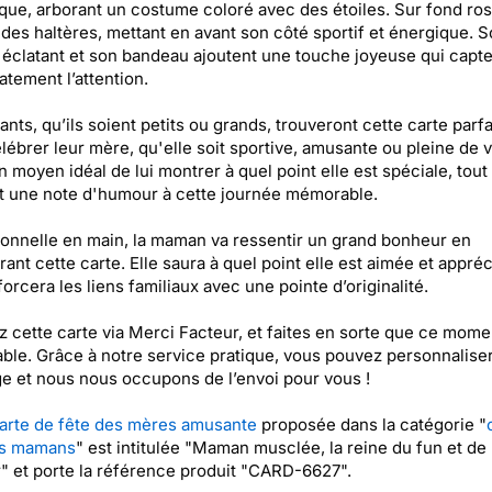
ue, arborant un costume coloré avec des étoiles. Sur fond rose
 des haltères, mettant en avant son côté sportif et énergique. 
 éclatant et son bandeau ajoutent une touche joyeuse qui capt
tement l’attention.
ants, qu’ils soient petits ou grands, trouveront cette carte parfa
lébrer leur mère, qu'elle soit sportive, amusante ou pleine de v
n moyen idéal de lui montrer à quel point elle est spéciale, tout
t une note d'humour à cette journée mémorable.
onnelle en main, la maman va ressentir un grand bonheur en
ant cette carte. Elle saura à quel point elle est aimée et appréc
forcera les liens familiaux avec une pointe d’originalité.
 cette carte via Merci Facteur, et faites en sorte que ce momen
able. Grâce à notre service pratique, vous pouvez personnaliser
 et nous nous occupons de l’envoi pour vous !
arte de fête des mères amusante
proposée dans la catégorie "
es mamans
" est intitulée "Maman musclée, la reine du fun et de
" et porte la référence produit "CARD-6627".