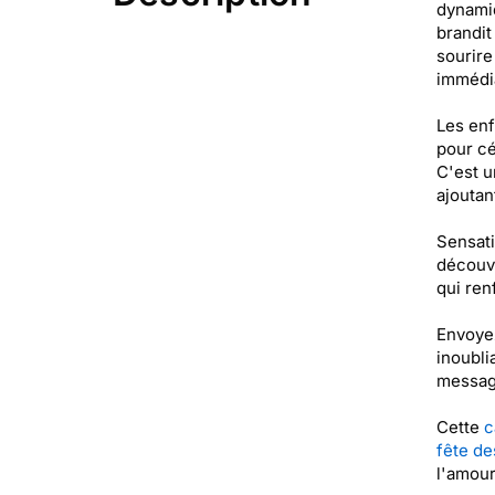
dynamiq
brandit
sourire
immédia
Les enf
pour cé
C'est u
ajoutan
Sensati
découvr
qui ren
Envoyez
inoubli
message
Cette
c
fête d
l'amour