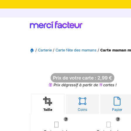
-30% de rédu
🏠
/
Carterie
/
Carte fête des mamans
/
Carte maman mus
Prix de votre carte :
2,99
€
Prix dégressif à partir de
11
cartes !
Coins
Papier
Taille