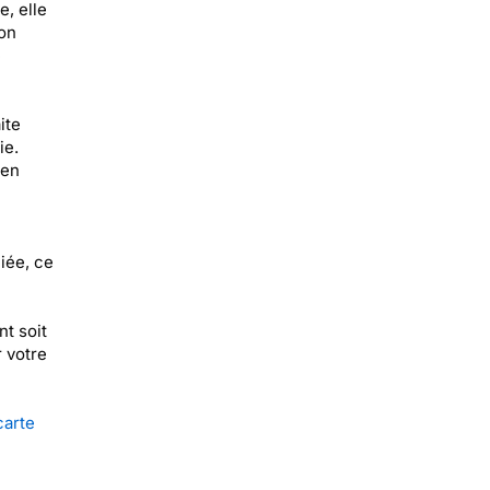
, elle
Son
e
ite
ie.
 en
iée, ce
t soit
 votre
carte