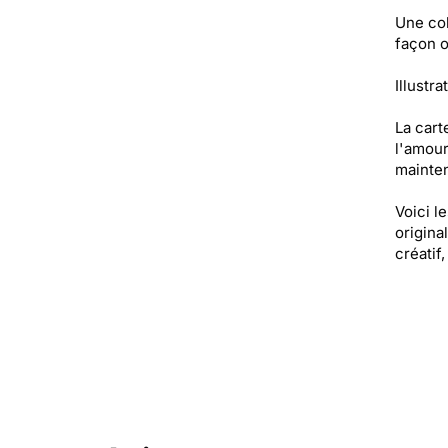
Une col
façon o
Illustra
La cart
l'amour
mainten
Voici l
origina
créatif