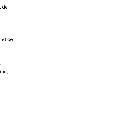
t de
 et de
,
ion,