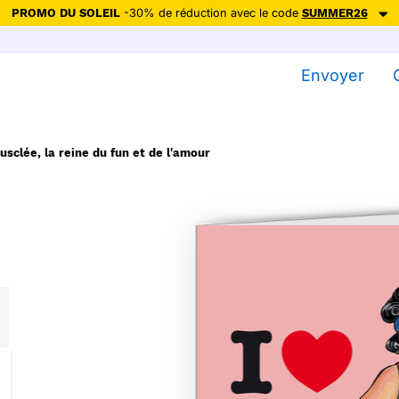
PROMO DU SOLEIL
-30% de réduction avec le code
SUMMER26
ction avec le code
SUMMER26
pour envoyer des cartes ensoleillées, jus
Envoyer
Envoyer des cartes
Ne plus afficher
clée, la reine du fun et de l'amour