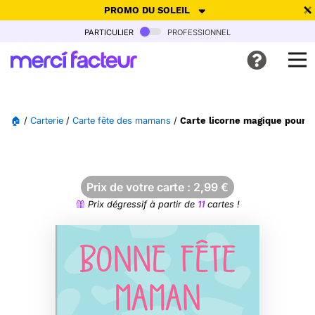
PROMO DU SOLEIL
particulier
professionnel
-30% de réduction avec le code
SUMMER26
pour envoyer des
cartes ensoleillées, jusqu'au 6 Août !
Envoyer des cartes
🏠
/
Carterie
/
Carte fête des mamans
/
Carte licorne magique pour
Ne plus afficher
Prix de votre carte :
2,99
€
Prix dégressif à partir de
11
cartes !