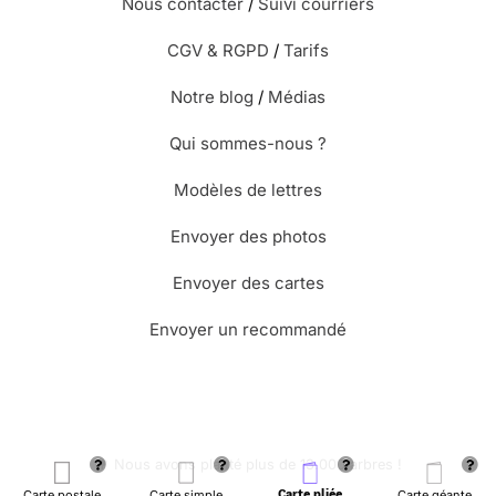
Nous contacter
/
Suivi courriers
CGV & RGPD
/
Tarifs
Notre blog
/
Médias
Qui sommes-nous ?
Modèles de lettres
Envoyer des photos
Envoyer des cartes
Envoyer un recommandé
🌳 Nous avons planté plus de 13.000 arbres !
Carte postale
Carte simple
Carte pliée
Carte géante