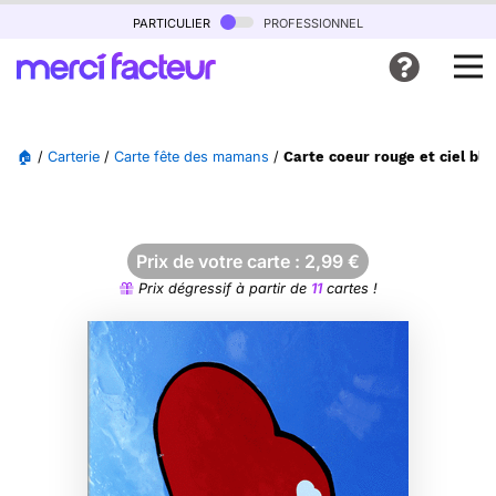
particulier
professionnel
🏠
/
Carterie
/
Carte fête des mamans
/
Carte coeur rouge et ciel b
Prix de votre carte :
2,99
€
Prix dégressif à partir de
11
cartes !