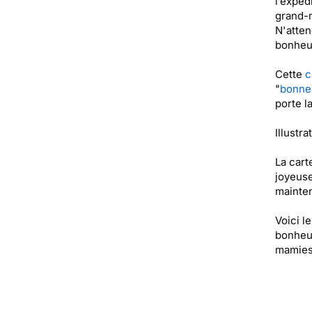
l’expéd
grand-m
N'atten
bonheur
Cette
c
"
bonne
porte l
Illustra
La cart
joyeuse
mainten
Voici l
bonheur
mamie