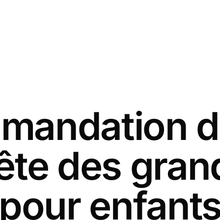
andation d
fête des gra
pour enfant