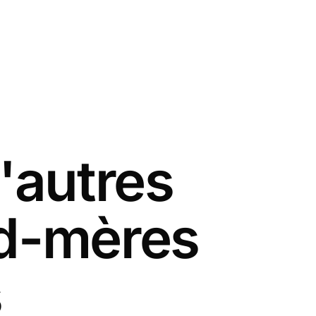
'autres
nd-mères
s