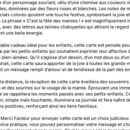
ée d’un personnage souriant, vêtu d’une chemise aux couleurs v
ntes, dominées par des fleurs roses et blanches. Les notes de 
éclats colorés ajoutent une touche festive, symbolisant la joie et
. La phrase « C'est la fête des mamies ! » est magnifiquement i
, avec des lettres aux teintes chatoyantes qui attirent le regard 
nt une belle énergie.
table cadeau idéal pour les enfants, cette carte est pensée pou
 par les petits-enfants qui souhaitent exprimer leur affection à
bien-aimées. Qu'il s’agisse d’un dessin, d’un mot doux ou d’un
hait, cette carte saura apporter de la joie à toutes les grands-
t un message rempli d’amour et de tendresse de la part des en
la distance, la réception de cette carte éveillera des souvenirs
 et des sourires sur le visage de la mamie. Éprouvant une imm
lle se rappellera les moments passés avec ses petits-enfants. C
on, simple mais touchante, illuminera sa journée et fera naître d
s positives, renforçant ainsi les liens familiaux.
r Merci Facteur pour envoyer cette carte est un choix judicieux
vice pratique, vous pouvez personnaliser votre message et cho