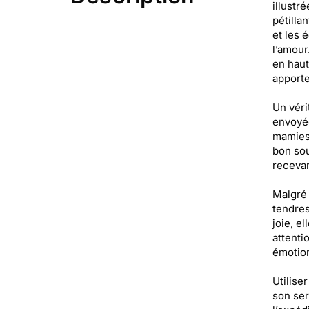
illustr
pétilla
et les 
l’amour
en haut
apporte
Un véri
envoyée
mamies 
bon sou
recevan
Malgré 
tendres
joie, e
attenti
émotion
Utilise
son ser