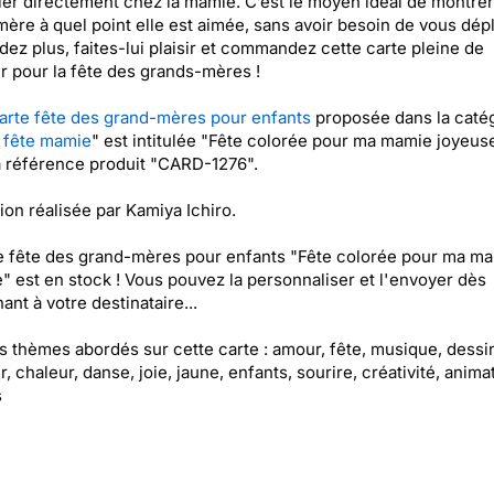
ier directement chez la mamie. C’est le moyen idéal de montrer
ère à quel point elle est aimée, sans avoir besoin de vous dépl
dez plus, faites-lui plaisir et commandez cette carte pleine de
 pour la fête des grands-mères !
arte fête des grand-mères pour enfants
proposée dans la caté
 fête mamie
" est intitulée "Fête colorée pour ma mamie joyeuse
a référence produit "CARD-1276".
tion réalisée par Kamiya Ichiro.
e fête des grand-mères pour enfants "Fête colorée pour ma m
" est en stock ! Vous pouvez la personnaliser et l'envoyer dès
ant à votre destinataire...
es thèmes abordés sur cette carte : amour, fête, musique, dessi
, chaleur, danse, joie, jaune, enfants, sourire, créativité, anima
s