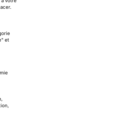
 à votre
acer.
gorie
" et
amie
n,
tion,