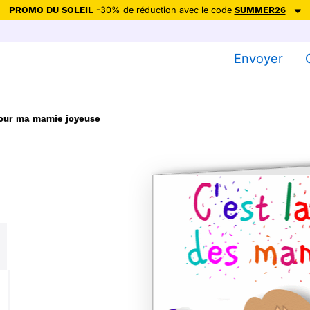
PROMO DU SOLEIL
-30% de réduction avec le code
SUMMER26
ction avec le code
SUMMER26
pour envoyer des cartes ensoleillées, jus
Envoyer
Envoyer des cartes
Ne plus afficher
pour ma mamie joyeuse