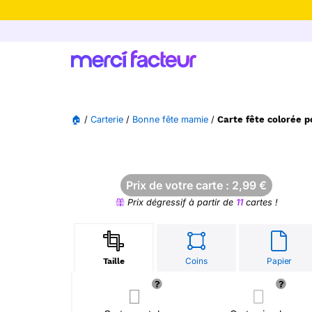
-30% de rédu
🏠
/
Carterie
/
Bonne fête mamie
/
Carte fête colorée 
Prix de votre carte :
2,99
€
Prix dégressif à partir de
11
cartes !
Coins
Papier
Taille