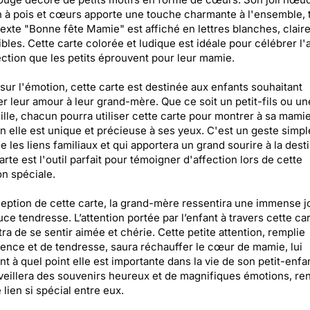
n à pois et cœurs apporte une touche charmante à l'ensemble, 
texte "Bonne fête Mamie" est affiché en lettres blanches, claire
bles. Cette carte colorée et ludique est idéale pour célébrer l
fection que les petits éprouvent pour leur mamie.
sur l'émotion, cette carte est destinée aux enfants souhaitant
r leur amour à leur grand-mère. Que ce soit un petit-fils ou un
fille, chacun pourra utiliser cette carte pour montrer à sa mami
 elle est unique et précieuse à ses yeux. C'est un geste simpl
e les liens familiaux et qui apportera un grand sourire à la desti
arte est l'outil parfait pour témoigner d'affection lors de cette
n spéciale.
ception de cette carte, la grand-mère ressentira une immense jo
ce tendresse. L’attention portée par l’enfant à travers cette car
ra de se sentir aimée et chérie. Cette petite attention, remplie
ence et de tendresse, saura réchauffer le cœur de mamie, lui
nt à quel point elle est importante dans la vie de son petit-enfan
veillera des souvenirs heureux et de magnifiques émotions, re
 lien si spécial entre eux.