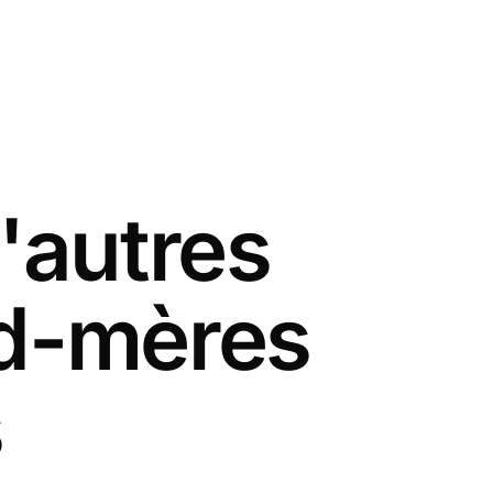
'autres
nd-mères
s