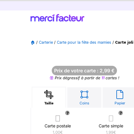
🏠
/
Carterie
/
Carte pour la fête des mamies
/
Carte jol
Prix de votre carte :
2,99
€
Prix dégressif à partir de
11
cartes !
Coins
Papier
Taille
Carte postale
Carte simple
1,00€
1,99€