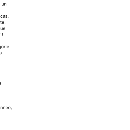
t un
acas.
te.
çue
 !
gorie
a
a
année,