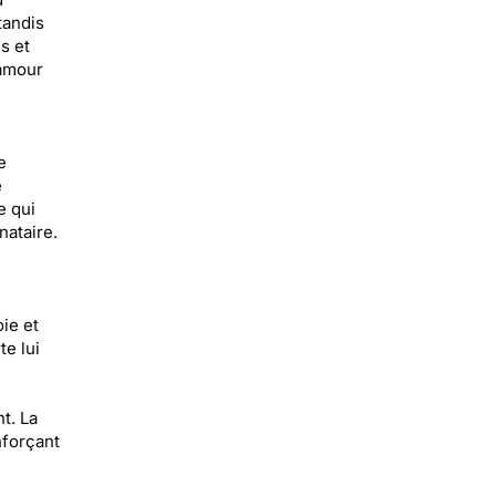
tandis
s et
'amour
e
e
e qui
nataire.
ie et
te lui
t. La
nforçant