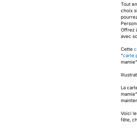
Tout en
choix s
pourrez
Personn
Offrez 
avec so
Cette
c
"
carte 
mamie" 
Illustra
La cart
mamie" 
mainten
Voici l
fête, c