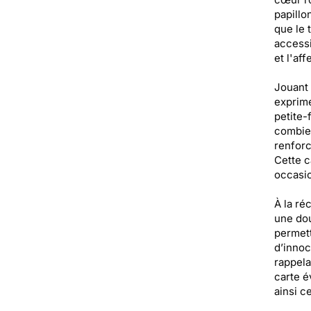
papillo
que le 
accessi
et l'af
Jouant 
exprime
petite-
combien
renforc
Cette c
occasio
À la ré
une dou
permett
d’innoc
rappela
carte é
ainsi ce