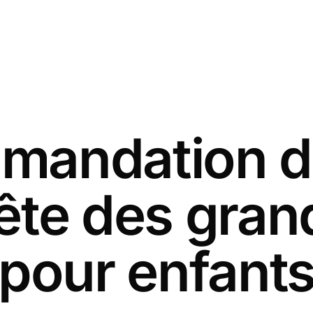
andation d
fête des gra
pour enfant