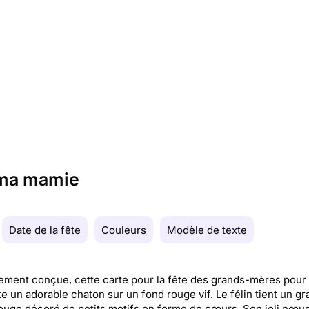
r ma mamie
Date de la fête
Couleurs
Modèle de texte
ement conçue, cette carte pour la fête des grands-mères pour
e un adorable chaton sur un fond rouge vif. Le félin tient un gr
uge décoré de petits motifs en forme de cœurs. Son joli nœu