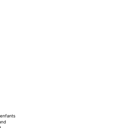
 enfants
and
d