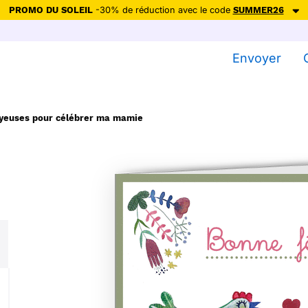
PROMO DU SOLEIL
-30% de réduction avec le code
SUMMER26
ction avec le code
SUMMER26
pour envoyer des cartes ensoleillées, jus
Envoyer
Envoyer des cartes
Ne plus afficher
oyeuses pour célébrer ma mamie