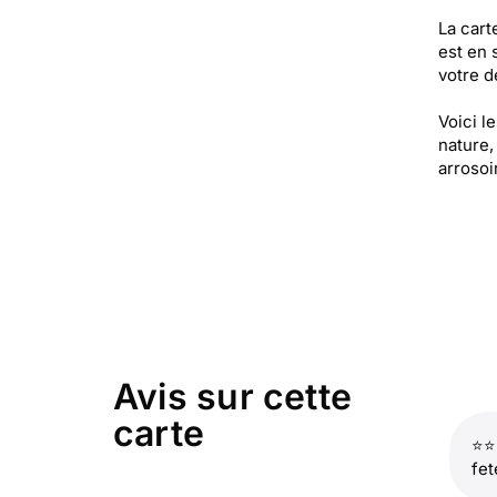
La cart
est en 
votre de
Voici l
nature,
arrosoir
Avis sur cette
carte
⭐⭐⭐
fe