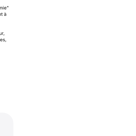
mie"
t à
ur,
es,