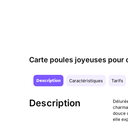
Carte poules joyeuses pour
Description
Caractéristiques
Tarifs
Description
Délurée
charman
douce d
elle ex