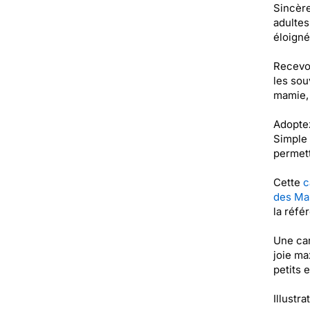
Sincère
adultes
éloigné
Recevoi
les sou
mamie, 
Adoptez
Simple 
permett
Cette
c
des Ma
la réfé
Une ca
joie ma
petits 
Illustra