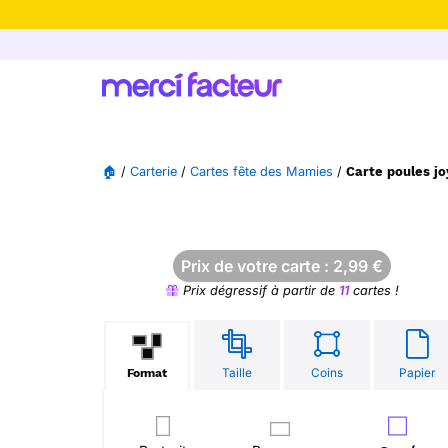
-30% de rédu
🏠
/
Carterie
/
Cartes fête des Mamies
/
Carte poules j
Prix de votre carte :
2,99
€
Prix dégressif à partir de
11
cartes !
Taille
Coins
Papier
Format