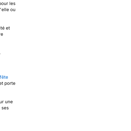
pour les
'elle ou
té et
re
.
fête
et porte
ur une
e ses