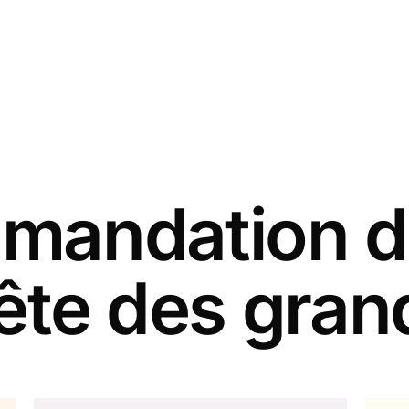
andation d
fête des gra