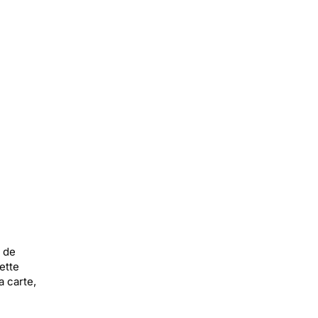
 de
ette
a carte,