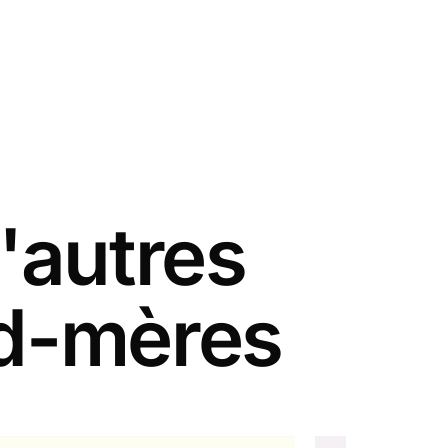
'autres
nd-mères