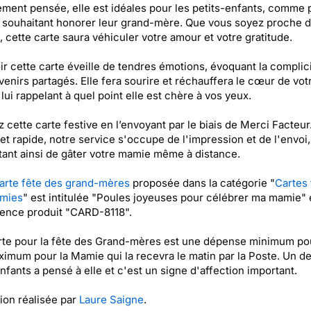
ment pensée, elle est idéales pour les petits-enfants, comme 
 souhaitant honorer leur grand-mère. Que vous soyez proche d
, cette carte saura véhiculer votre amour et votre gratitude.
r cette carte éveille de tendres émotions, évoquant la complici
venirs partagés. Elle fera sourire et réchauffera le cœur de vot
lui rappelant à quel point elle est chère à vos yeux.
 cette carte festive en l’envoyant par le biais de Merci Facteur
et rapide, notre service s'occupe de l'impression et de l'envoi,
ant ainsi de gâter votre mamie même à distance.
arte fête des grand-mères
proposée dans la catégorie "
Cartes 
mies
" est intitulée "Poules joyeuses pour célébrer ma mamie" 
rence produit "CARD-8118".
rte pour la fête des Grand-mères est une dépense minimum po
ximum pour la Mamie qui la recevra le matin par la Poste. Un d
enfants a pensé à elle et c'est un signe d'affection important.
tion réalisée par
Laure Saigne
.