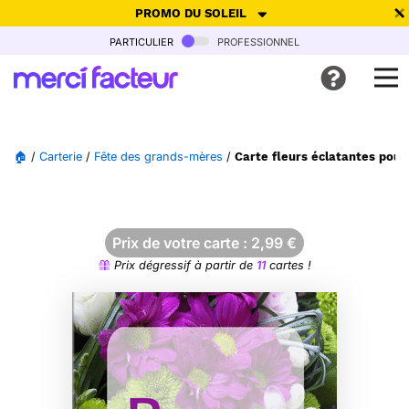
PROMO DU SOLEIL
particulier
professionnel
-30% de réduction avec le code
SUMMER26
pour envoyer des
cartes ensoleillées, jusqu'au 6 Août !
Envoyer des cartes
🏠
/
Carterie
/
Fête des grands-mères
/
Carte fleurs éclatantes pou
Ne plus afficher
Prix de votre carte :
2,99
€
Prix dégressif à partir de
11
cartes !