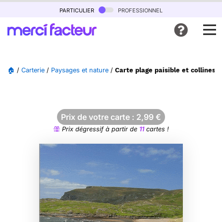
particulier
professionnel
🏠
/
Carterie
/
Paysages et nature
/
Carte plage paisible et collines 
Prix de votre carte :
2,99
€
Prix dégressif à partir de
11
cartes !