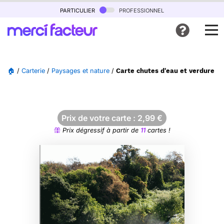
particulier
professionnel
🏠
/
Carterie
/
Paysages et nature
/
Carte chutes d'eau et verdure lu
Prix de votre carte :
2,99
€
Prix dégressif à partir de
11
cartes !