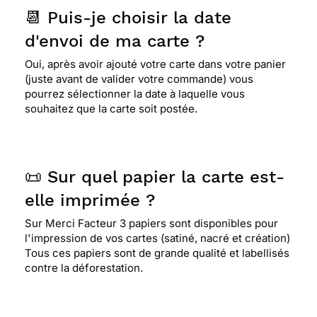
📆 Puis-je choisir la date
⭐⭐⭐⭐
Le 08/02/2013 : La fonte des neiges et
l'arrivée du printemps
d'envoi de ma carte ?
Oui, après avoir ajouté votre carte dans votre panier
(juste avant de valider votre commande) vous
⭐⭐⭐⭐
Le 07/09/2012 : La nature dans toute sa
pourrez sélectionner la date à laquelle vous
splendeur, arbres verdure, eau en cascade,
souhaitez que la carte soit postée.
beaucoup de sérénité
📜 Sur quel papier la carte est-
elle imprimée ?
Sur Merci Facteur 3 papiers sont disponibles pour
l'impression de vos cartes (satiné, nacré et création)
Tous ces papiers sont de grande qualité et labellisés
contre la déforestation.