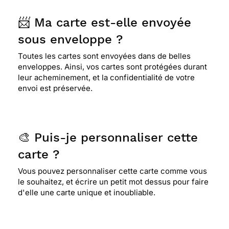
📨 Ma carte est-elle envoyée
⭐⭐⭐⭐
Le 21/07/2015 : Elle est belle et j'ai envie
sous enveloppe ?
de fraicheur et d'eau.
Toutes les cartes sont envoyées dans de belles
enveloppes. Ainsi, vos cartes sont protégées durant
⭐⭐⭐⭐
Le 19/01/2015 : Paysage magnifique.
leur acheminement, et la confidentialité de votre
envoi est préservée.
⭐⭐⭐⭐
Le 07/12/2014 : J'aime, nous aimons, elle
aime la nature...!!!
🎨 Puis-je personnaliser cette
carte ?
⭐⭐⭐⭐⭐ Le 23/07/2014 : J'adore les paysages
Vous pouvez personnaliser cette carte comme vous
le souhaitez, et écrire un petit mot dessus pour faire
d'elle une carte unique et inoubliable.
⭐⭐⭐⭐⭐ Le 12/08/2013 : Un torent comme ça, ça
rafraichit