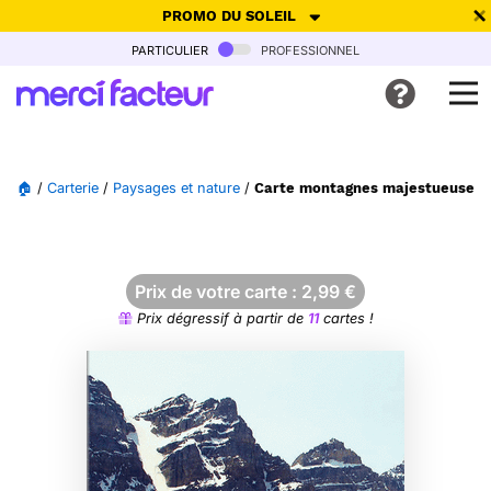
PROMO DU SOLEIL
particulier
professionnel
-30% de réduction avec le code
SUMMER26
pour envoyer des
cartes ensoleillées, jusqu'au 6 Août !
Envoyer des cartes
🏠
/
Carterie
/
Paysages et nature
/
Carte montagnes majestueuses et
Ne plus afficher
Prix de votre carte :
2,99
€
Prix dégressif à partir de
11
cartes !