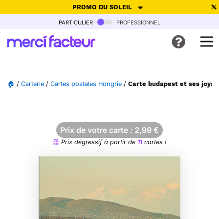
PROMO DU SOLEIL
particulier
professionnel
-30% de réduction avec le code
SUMMER26
pour envoyer des
cartes ensoleillées, jusqu'au 6 Août !
Envoyer des cartes
🏠
/
Carterie
/
Cartes postales Hongrie
/
Carte budapest et ses joyau
Ne plus afficher
Prix de votre carte :
2,99
€
Prix dégressif à partir de
11
cartes !