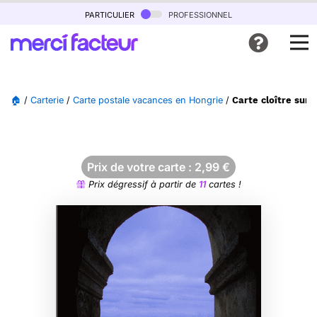
particulier
professionnel
🏠
/
Carterie
/
Carte postale vacances en Hongrie
/
Carte cloître sur 
Prix de votre carte :
2,99
€
Prix dégressif à partir de
11
cartes !