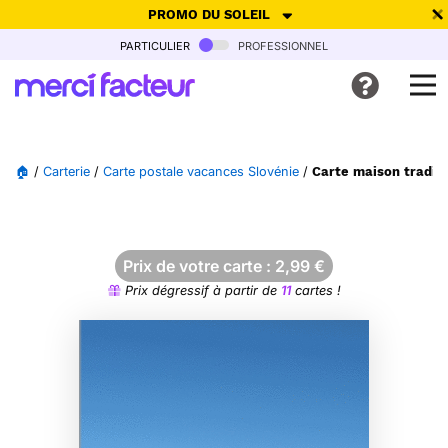
PROMO DU SOLEIL
particulier
professionnel
-30% de réduction avec le code
SUMMER26
pour envoyer des
cartes ensoleillées, jusqu'au 6 Août !
Envoyer des cartes
🏠
/
Carterie
/
Carte postale vacances Slovénie
/
Carte maison traditi
Ne plus afficher
Prix de votre carte :
2,99
€
Prix dégressif à partir de
11
cartes !