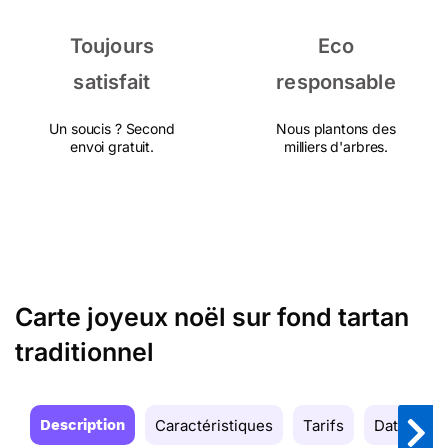
Toujours
Eco
satisfait
responsable
Un soucis ? Second
Nous plantons des
envoi gratuit.
milliers d'arbres.
Carte joyeux noël sur fond tartan
traditionnel
Description
Caractéristiques
Tarifs
Date de la