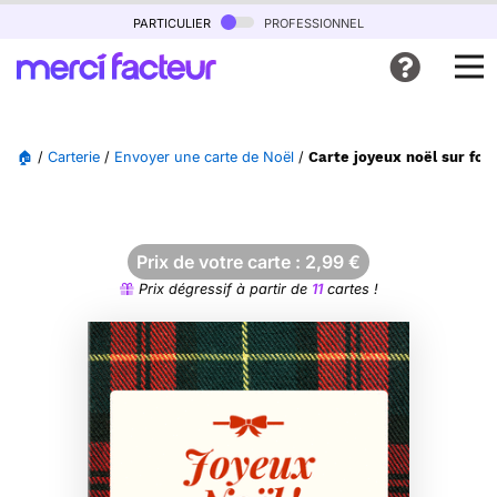
particulier
professionnel
🏠
/
Carterie
/
Envoyer une carte de Noël
/
Carte joyeux noël sur fon
Prix de votre carte :
2,99
€
Prix dégressif à partir de
11
cartes !