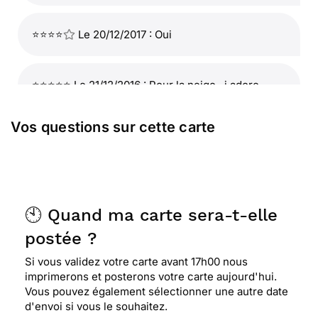
⭐⭐⭐⭐
Le 20/12/2017 : Oui
⭐⭐⭐⭐⭐ Le 21/12/2016 : Pour la neige . j adore
Vos questions sur cette carte
⭐⭐⭐⭐⭐ Le 24/02/2016 : J'aime ce paysage et
chez nous on ne voit plus sa
⭐⭐⭐⭐
Le 23/12/2015 : Illustre très bien
🕙 Quand ma carte sera-t-elle
l'hiver.noël
postée ?
Si vous validez votre carte avant 17h00 nous
⭐⭐⭐⭐
Le 21/12/2015 : elle est douce à regarder,
imprimerons et posterons votre carte aujourd'hui.
et parce que mon amie est native des pyrénées
Vous pouvez également sélectionner une autre date
d'envoi si vous le souhaitez.