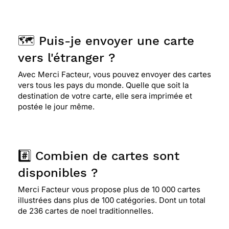
⭐⭐⭐⭐
Le 21/12/2015 : Noël pour moi c'est la
montagne et la neige, souvenirs d'enfance...
malheureusement "cassés" par la cupidité de
🗺️ Puis-je envoyer une carte
certains adultes... mais rien n'est irréparable....
vers l'étranger ?
Avec Merci Facteur, vous pouvez envoyer des cartes
⭐⭐⭐⭐
Le 19/12/2015 : Pour la neige, un pied de
vers tous les pays du monde. Quelle que soit la
nez au changement climatique
destination de votre carte, elle sera imprimée et
postée le jour même.
⭐⭐⭐⭐
Le 18/12/2015 : Elle reflète la saison de
noël avec la montagne et la neige, très sobre et
belle.
#️⃣ Combien de cartes sont
disponibles ?
⭐⭐⭐⭐⭐ Le 16/12/2015 : Cette carte me rappelle
Merci Facteur vous propose plus de 10 000 cartes
l'ancien temps, le temps de vivre et le famille .
illustrées dans plus de 100 catégories. Dont un total
merci et joyeux noël
de 236 cartes de noel traditionnelles.