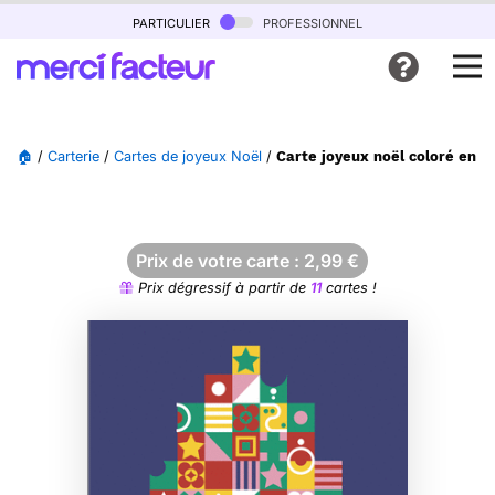
particulier
professionnel
🏠
/
Carterie
/
Cartes de joyeux Noël
/
Carte joyeux noël coloré en f
Prix de votre carte :
2,99
€
Prix dégressif à partir de
11
cartes !