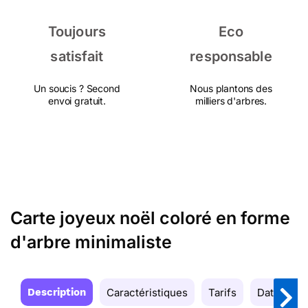
Toujours
Eco
satisfait
responsable
Un soucis ? Second
Nous plantons des
envoi gratuit.
milliers d'arbres.
Carte joyeux noël coloré en forme
d'arbre minimaliste
Description
Caractéristiques
Tarifs
Date de la