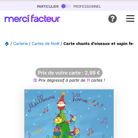
particulier
professionnel
🏠
/
Carterie
/
Cartes de Noël
/
Carte chants d'oiseaux et sapin festi
Prix de votre carte :
2,99
€
Prix dégressif à partir de
11
cartes !