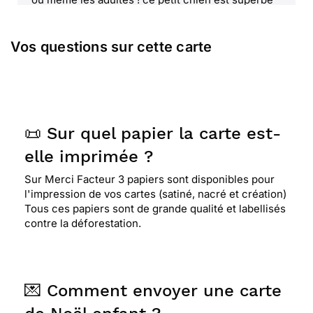
pour noël !
Vos questions sur cette carte
⭐⭐⭐⭐
Le 14/01/2015 : Elle est magnifique cette
carte avec ce petit chien qui dort avec un bonnet
rouge de pere noel
📜 Sur quel papier la carte est-
⭐⭐⭐⭐⭐ Le 23/12/2014 : Pleine de fraicheur
elle imprimée ?
Sur Merci Facteur 3 papiers sont disponibles pour
⭐⭐⭐⭐
Le 22/12/2014 : Les personnes
l'impression de vos cartes (satiné, nacré et création)
concernées adorent les animaux
Tous ces papiers sont de grande qualité et labellisés
contre la déforestation.
⭐⭐⭐⭐
Le 19/12/2013 : Tres mignonne
💌 Comment envoyer une carte
⭐⭐⭐⭐⭐ Le 15/12/2013 : Je l'ai trouver mignone