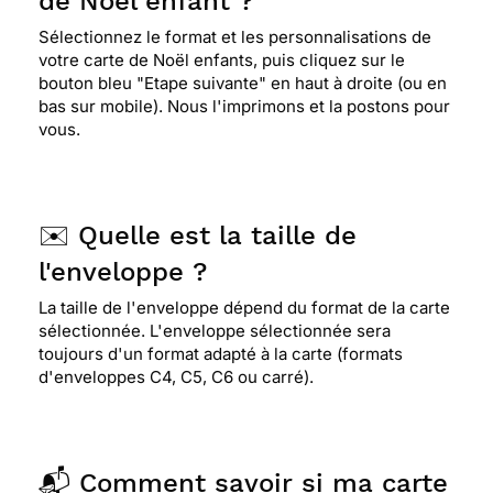
de Noël enfant ?
Sélectionnez le format et les personnalisations de
votre carte de Noël enfants, puis cliquez sur le
⭐⭐⭐⭐⭐ Le 18/11/2013 : J'ai adoré cette carte
bouton bleu "Etape suivante" en haut à droite (ou en
....pour ma copine qui aime les chiens et attends
bas sur mobile). Nous l'imprimons et la postons pour
noël avec impatience .....je vous la conseille trop
vous.
mimi.
⭐⭐⭐⭐⭐ Le 22/12/2012 : Très tendre pour envoyer
✉️ Quelle est la taille de
à mon petit fils.
l'enveloppe ?
La taille de l'enveloppe dépend du format de la carte
⭐⭐⭐⭐⭐ Le 22/12/2012 : Cette carte est trop
sélectionnée. L'enveloppe sélectionnée sera
mignonne et tendre à la fois, super pour une
toujours d'un format adapté à la carte (formats
naissance et un joyeux noël!!
d'enveloppes C4, C5, C6 ou carré).
📬 Comment savoir si ma carte