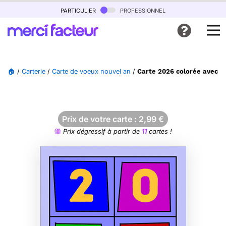
particulier
professionnel
🏠
/
Carterie
/
Carte de voeux nouvel an
/
Carte 2026 colorée avec d
Prix de votre carte :
2,99
€
Prix dégressif à partir de
11
cartes !