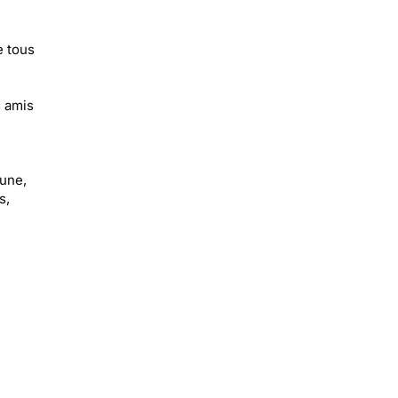
e tous
 amis
aune,
s,