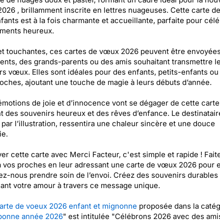
026 , brillamment inscrite en lettres nuageuses. Cette carte 
fants est à la fois charmante et accueillante, parfaite pour cél
ments heureux.
et touchantes, ces cartes de vœux 2026 peuvent être envoyées
ents, des grands-parents ou des amis souhaitant transmettre l
rs vœux. Elles sont idéales pour des enfants, petits-enfants ou
oches, ajoutant une touche de magie à leurs débuts d’année.
émotions de joie et d’innocence vont se dégager de cette carte
nt des souvenirs heureux et des rêves d’enfance. Le destinatair
 par l’illustration, ressentira une chaleur sincère et une douce
ie.
er cette carte avec Merci Facteur, c'est simple et rapide ! Fait
 à vos proches en leur adressant une carte de vœux 2026 pour e
sez-nous prendre soin de l’envoi. Créez des souvenirs durables
ant votre amour à travers ce message unique.
arte de voeux 2026 enfant et mignonne
proposée dans la catég
 bonne année 2026
" est intitulée "Célébrons 2026 avec des ami