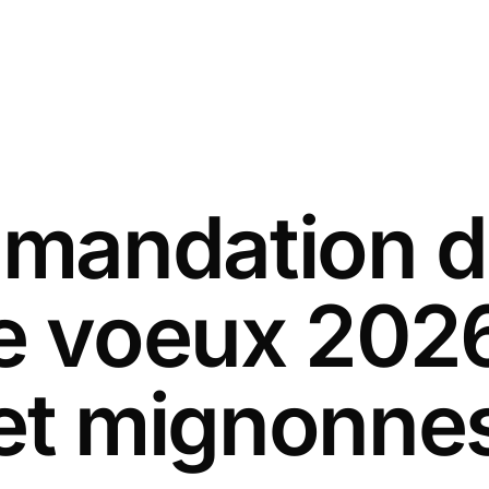
andation d
e voeux 202
et mignonne