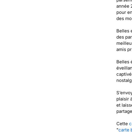
année 2
pour en
des mo
Belles 
des par
meilleu
amis pr
Belles 
éveilla
captivé
nostalg
S’envoy
plaisir
et lais
partage
Cette
c
"
carte