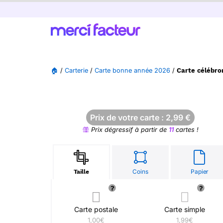
🏠
/
Carterie
/
Carte bonne année 2026
/
Carte célébro
Prix de votre carte :
2,99
€
Prix dégressif à partir de
11
cartes !
Coins
Papier
Taille
Carte postale
Carte simple
1,00€
1,99€