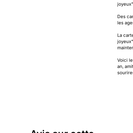
joyeux"
Des car
les age
La cart
joyeux"
mainten
Voici l
an, ami
sourire