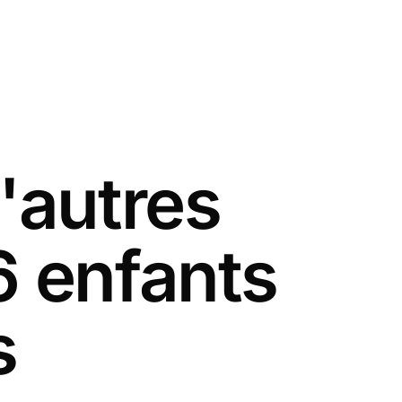
'autres
6 enfants
s