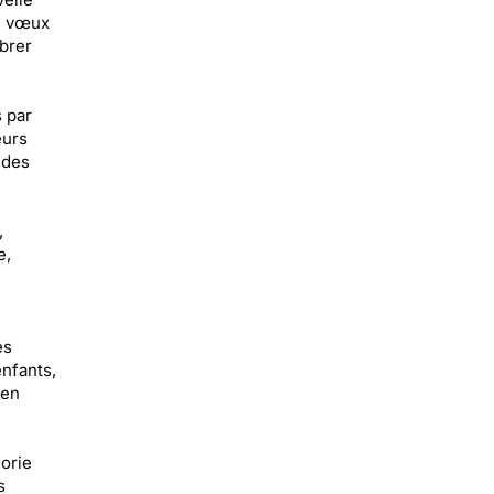
de vœux
ébrer
 par
eurs
 des
,
e,
es
nfants,
 en
orie
s