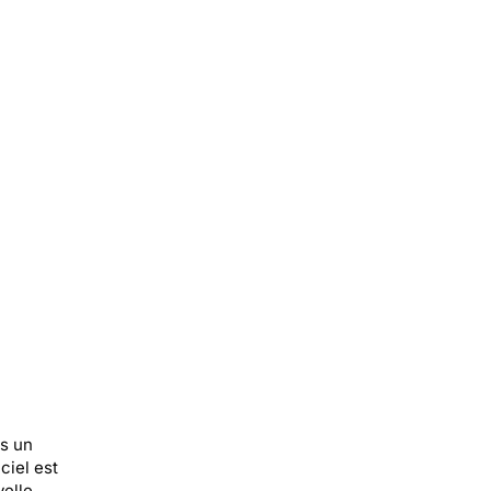
s un
ciel est
velle