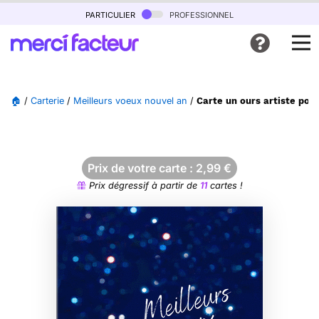
particulier
professionnel
🏠
/
Carterie
/
Meilleurs voeux nouvel an
/
Carte un ours artiste pou
Prix de votre carte :
2,99
€
Prix dégressif à partir de
11
cartes !