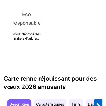
Eco
responsable
Nous plantons des
milliers d'arbres.
Carte renne réjouissant pour des
vœux 2026 amusants
Description
Caractéristiques
Tarifs
Date de la