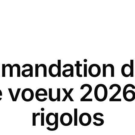
andation d
e voeux 202
rigolos