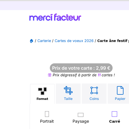
🏠
/
Carterie
/
Cartes de voeux 2026
/
Carte âne festif
Prix de votre carte :
2,99
€
Prix dégressif à partir de
11
cartes !
Taille
Coins
Papier
Format
Portrait
Paysage
Carré