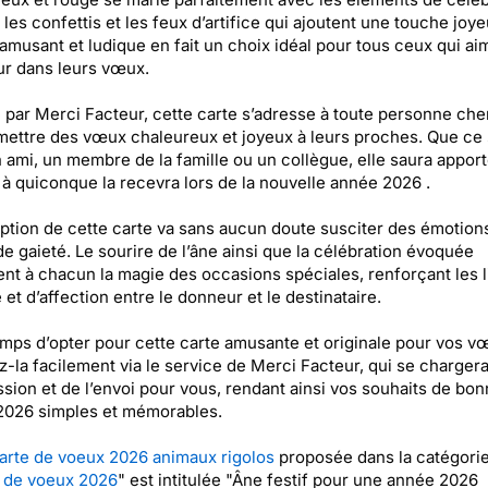
es confettis et les feux d’artifice qui ajoutent une touche joy
amusant et ludique en fait un choix idéal pour tous ceux qui ai
r dans leurs vœux.
par Merci Facteur, cette carte s’adresse à toute personne che
mettre des vœux chaleureux et joyeux à leurs proches. Que ce 
 ami, un membre de la famille ou un collègue, elle saura apport
 à quiconque la recevra lors de la nouvelle année 2026 .
ption de cette carte va sans aucun doute susciter des émotion
 de gaieté. Le sourire de l’âne ainsi que la célébration évoquée
ent à chacun la magie des occasions spéciales, renforçant les l
é et d’affection entre le donneur et le destinataire.
temps d’opter pour cette carte amusante et originale pour vos v
-la facilement via le service de Merci Facteur, qui se charger
ssion et de l’envoi pour vous, rendant ainsi vos souhaits de bo
2026 simples et mémorables.
arte de voeux 2026 animaux rigolos
proposée dans la catégori
 de voeux 2026
" est intitulée "Âne festif pour une année 2026