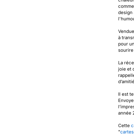
comme l
design 
l'humou
Vendue 
à trans
pour un
sourire
La réce
joie et
rappell
d’amiti
Il est 
Envoyez
l’impre
année 
Cette
c
"
cartes