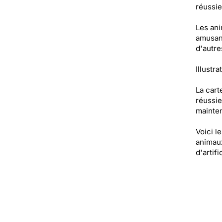
réussie
Les ani
amusant
d'autre
Illustra
La cart
réussie
mainten
Voici l
animaux
d'artif