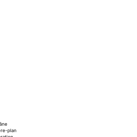
 âne
ère-plan
ration,