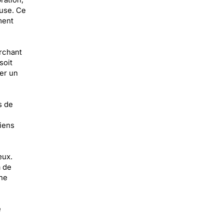
euse. Ce
ment
rchant
soit
er un
s de
iens
œux.
a de
nne
e