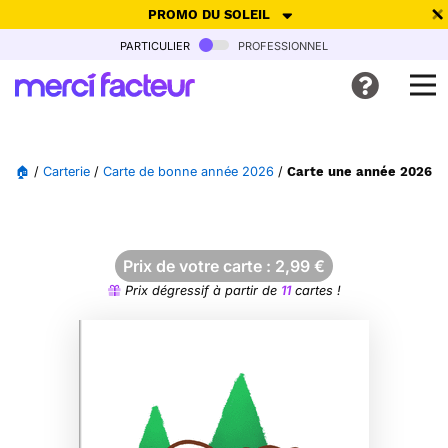
PROMO DU SOLEIL
particulier
professionnel
-30% de réduction avec le code
SUMMER26
pour envoyer des
cartes ensoleillées, jusqu'au 6 Août !
Envoyer des cartes
🏠
/
Carterie
/
Carte de bonne année 2026
/
Carte une année 2026 pl
Ne plus afficher
Prix de votre carte :
2,99
€
Prix dégressif à partir de
11
cartes !