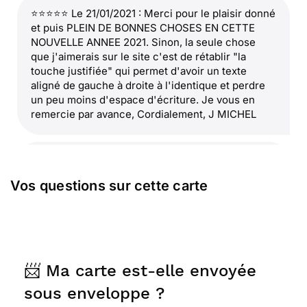
⭐⭐⭐⭐⭐ Le 21/01/2021 : Merci pour le plaisir donné
et puis PLEIN DE BONNES CHOSES EN CETTE
NOUVELLE ANNEE 2021. Sinon, la seule chose
que j'aimerais sur le site c'est de rétablir "la
touche justifiée" qui permet d'avoir un texte
aligné de gauche à droite à l'identique et perdre
un peu moins d'espace d'écriture. Je vous en
remercie par avance, Cordialement, J MICHEL
⭐⭐⭐⭐
Le 21/01/2021 : Colorée et joyeuse
Vos questions sur cette carte
⭐⭐⭐⭐⭐ Le 29/12/2016 : Carte très originale , pas
besoin de mots, la photo parle d'elle même !
📨 Ma carte est-elle envoyée
⭐⭐⭐⭐⭐ Le 28/12/2016 : Elle est simple
sous enveloppe ?