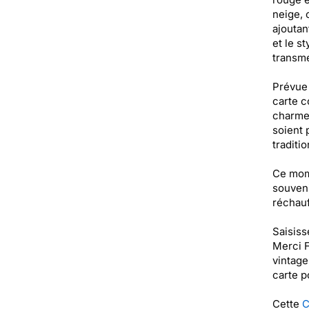
neige, 
ajoutan
et le s
transme
Prévue 
carte c
charme 
soient 
traditi
Ce mom
souveni
réchauf
Saisiss
Merci F
vintage
carte p
Cette
C