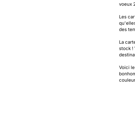
voeux 2
Les car
qu'elle
des tem
La cart
stock !
destinat
Voici l
bonhomm
couleur