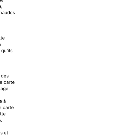
e,
chaudes
tte
n
qu’ils
 des
e carte
sage.
e à
e carte
tte
.
s et