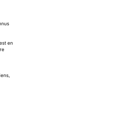
e
onnus
est en
re
iens,