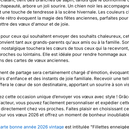
chapeauté, arbore un joli sourire. Un chien noir les accompagn
t une touche de tendresse à la scène hivernale. Les couleurs 
tyle rétro évoquent la magie des fêtes anciennes, parfaites pour
ttre des vœux d'amour et de joie.
pour ceux qui souhaitent envoyer des souhaits chaleureux, ce
onvient tant aux grands-parents qu'aux amis ou à la famille. So
nostalgique touchera les cœurs de tous ceux qui la recevront, 
proches ou lointains. Elle est idéale pour rendre hommage aux
ons des cartes de vœux anciennes.
ent de partage sera certainement chargé d'émotion, évoquant
rs d'enfance et des instants de joie familiale. Recevoir une tell
fera le cœur de son destinataire, apportant un sourire à son vi
ez cette occasion unique d’envoyer vos vœux avec style ! Grâc
acteur, vous pouvez facilement personnaliser et expédier cett
 directement chez vos proches. Faites plaisir en choisissant ce
our vos vœux 2026 et offrez un moment de bonheur inoubliable
arte bonne année 2026 vintage
est intitulée "Fillettes enneigée