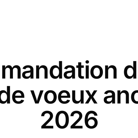
andation d
 de voeux an
2026