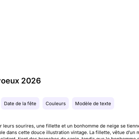
 voeux 2026
Date de la fête
Couleurs
Modèle de texte
r leurs sourires, une fillette et un bonhomme de neige se tienn
e dans cette douce illustration vintage. La fillette, vêtue d’un
clatant, tient des branches de sapin, tandis que le bonhomme 