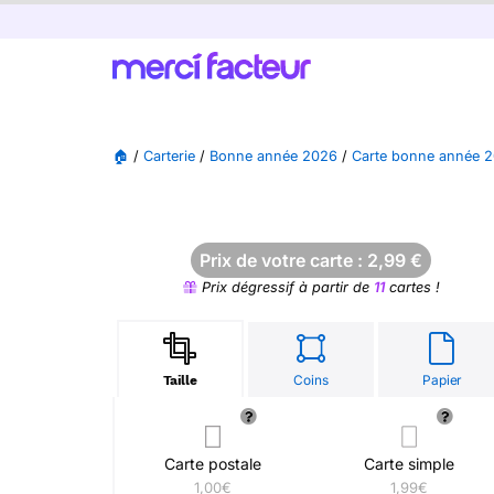
🏠
/
Carterie
/
Bonne année 2026
/
Carte bonne année 2
Prix de votre carte :
2,99
€
Prix dégressif à partir de
11
cartes !
Coins
Papier
Taille
Carte postale
Carte simple
1,00€
1,99€