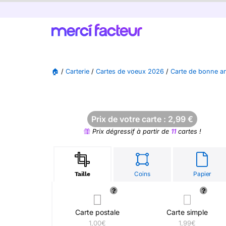
🏠
/
Carterie
/
Cartes de voeux 2026
/
Carte de bonne a
Prix de votre carte :
2,99
€
Prix dégressif à partir de
11
cartes !
Coins
Papier
Taille
Carte postale
Carte simple
1,00€
1,99€