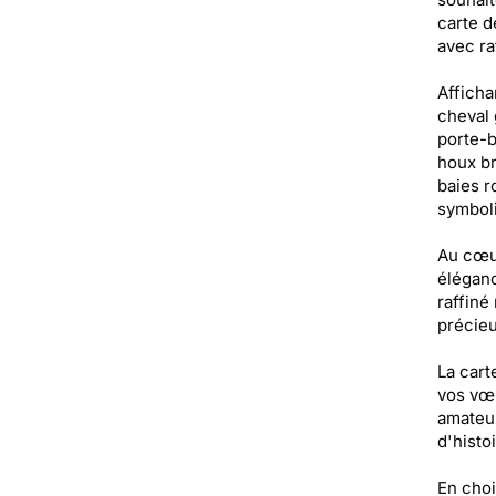
carte d
avec ra
Afficha
cheval 
porte-b
houx br
baies r
symboli
Au cœur
éléganc
raffiné
précieu
La cart
vos vœu
amateur
d'histo
En choi