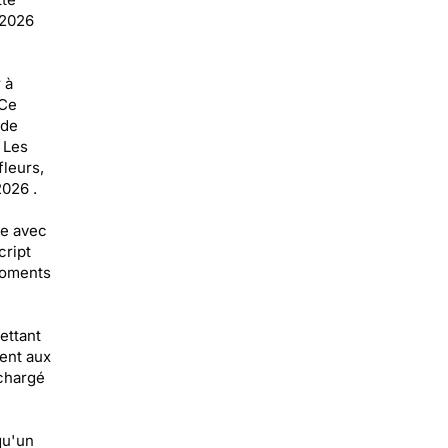
 2026
 à
 Ce
 de
 Les
leurs,
2026 .
ée avec
cript
moments
ettant
ent aux
 chargé
qu'un