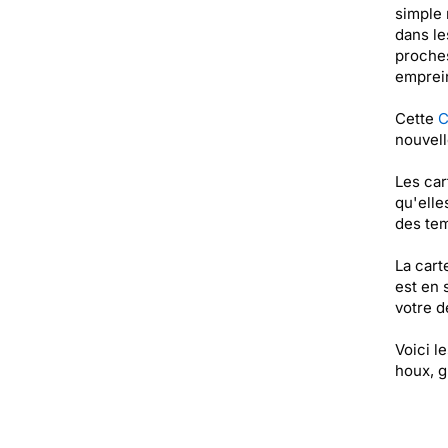
simple 
dans le
proches
emprein
Cette
C
nouvell
Les car
qu'elle
des tem
La cart
est en 
votre de
Voici l
houx, gu