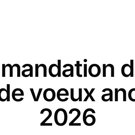
andation d
 de voeux an
2026