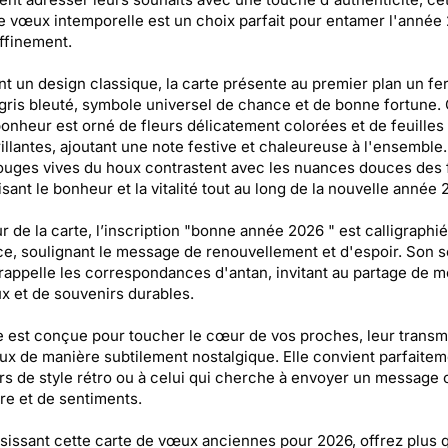
e vœux intemporelle est un choix parfait pour entamer l'année
ffinement.
nt un design classique, la carte présente au premier plan un fer
gris bleuté, symbole universel de chance et de bonne fortune.
onheur est orné de fleurs délicatement colorées et de feuilles
illantes, ajoutant une note festive et chaleureuse à l'ensemble.
ouges vives du houx contrastent avec les nuances douces des f
sant le bonheur et la vitalité tout au long de la nouvelle année 
 de la carte, l’inscription "bonne année 2026 " est calligraphi
e, soulignant le message de renouvellement et d'espoir. Son s
 rappelle les correspondances d'antan, invitant au partage de 
x et de souvenirs durables.
e est conçue pour toucher le cœur de vos proches, leur transm
x de manière subtilement nostalgique. Elle convient parfaitem
s de style rétro ou à celui qui cherche à envoyer un message
ire et de sentiments.
sissant cette carte de vœux anciennes pour 2026, offrez plus 