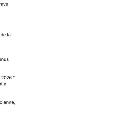
ravé
 de la
e
onnus
 2026 "
t à
ncienne,