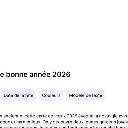
une bonne année 2026
Date de la fête
Couleurs
Modèle de texte
n ancienne, cette carte de vœux 2026 évoque la nostalgie ave
 doux et harmonieux. On y découvre deux jeunes garçons joyeu
t un mur en rouge, le tout sur un fond enneigé et un ciel bleu