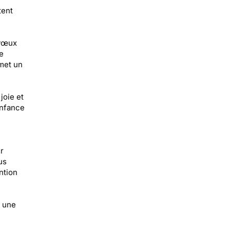
tent
 vœux
e
met un
joie et
enfance
r
us
ntion
r une