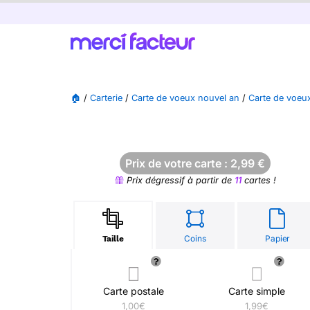
🏠
/
Carterie
/
Carte de voeux nouvel an
/
Carte de voeu
Prix de votre carte :
2,99
€
Prix dégressif à partir de
11
cartes !
Coins
Papier
Taille
Carte postale
Carte simple
1,00€
1,99€