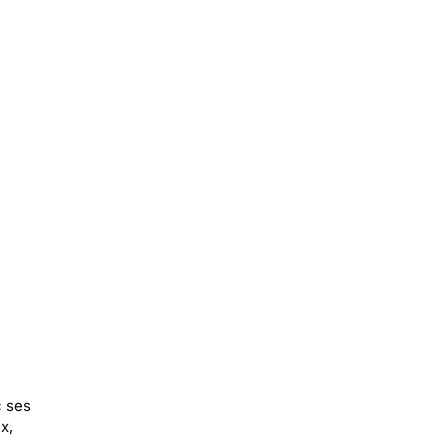
c ses
x,