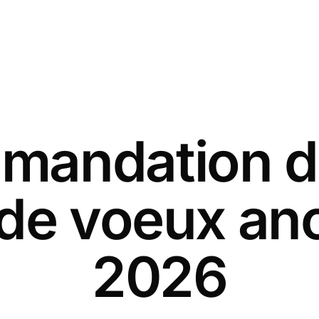
andation d
 de voeux an
2026