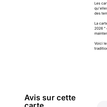
Les car
qu'elle
des tem
La cart
2026 " 
mainten
Voici l
traditi
Avis sur cette
carte