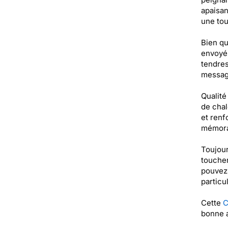
apaisan
une tou
Bien qu
envoyés
tendres
message
Qualité
de chal
et renf
mémora
Toujour
toucher
pouvez 
particu
Cette
C
bonne a