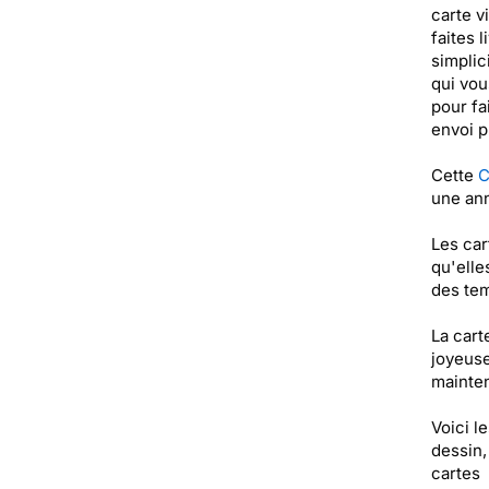
carte v
faites 
simplic
qui vou
pour fa
envoi p
Cette
C
une ann
Les car
qu'elle
des tem
La car
joyeuse
mainten
Voici l
dessin,
cartes