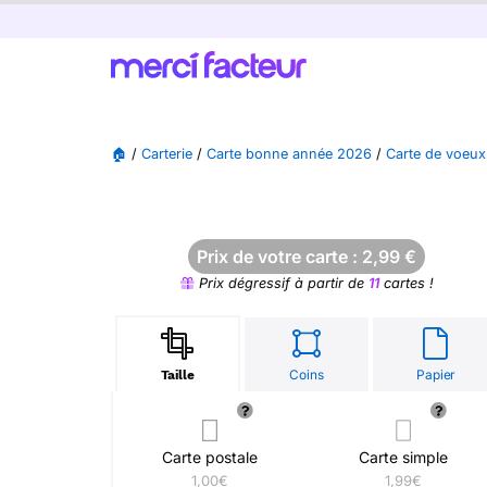
🏠
/
Carterie
/
Carte bonne année 2026
/
Carte de voeux
Prix de votre carte :
2,99
€
Prix dégressif à partir de
11
cartes !
Coins
Papier
Taille
Carte postale
Carte simple
1,00€
1,99€