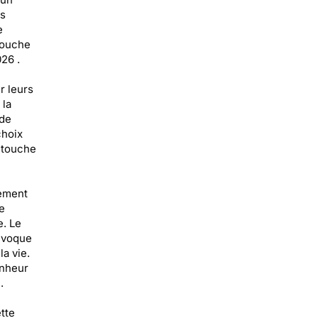
es
e
 touche
26 .
r leurs
 la
 de
choix
 touche
rement
e
e. Le
évoque
la vie.
onheur
.
tte