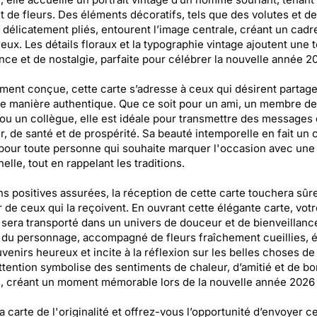
 de fleurs. Des éléments décoratifs, tels que des volutes et d
 délicatement pliés, entourent l’image centrale, créant un cadr
eux. Les détails floraux et la typographie vintage ajoutent une
nce et de nostalgie, parfaite pour célébrer la nouvelle année 20
ent conçue, cette carte s’adresse à ceux qui désirent partage
 manière authentique. Que ce soit pour un ami, un membre de
 ou un collègue, elle est idéale pour transmettre des messages
, de santé et de prospérité. Sa beauté intemporelle en fait un 
 pour toute personne qui souhaite marquer l'occasion avec une
elle, tout en rappelant les traditions.
s positives assurées, la réception de cette carte touchera sû
 de ceux qui la reçoivent. En ouvrant cette élégante carte, votr
sera transporté dans un univers de douceur et de bienveillanc
 du personnage, accompagné de fleurs fraîchement cueillies, 
venirs heureux et incite à la réflexion sur les belles choses de 
ttention symbolise des sentiments de chaleur, d’amitié et de b
, créant un moment mémorable lors de la nouvelle année 2026 
a carte de l'originalité et offrez-vous l’opportunité d’envoyer ce