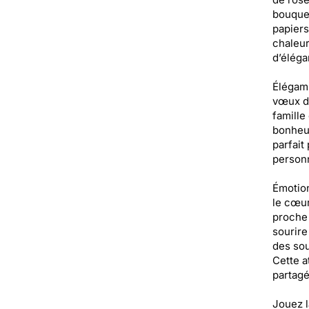
bouquet
papiers
chaleur
d’éléga
Élégamm
vœux de
famille
bonheur
parfait
personn
Émotion
le cœur
proche 
sourire
des sou
Cette a
partagé
Jouez l