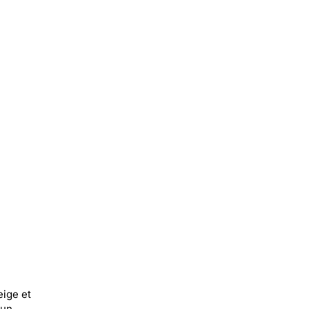
ige et
 un