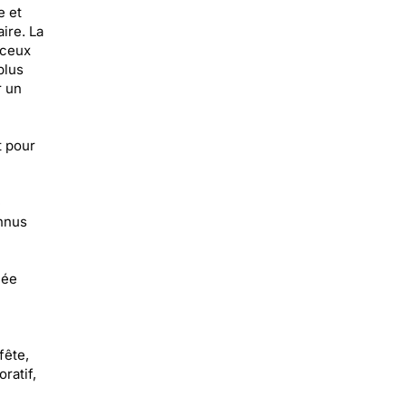
e et
ire. La
 ceux
plus
r un
t pour
e
onnus
née
fête,
ratif,