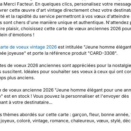
ia Merci Facteur. En quelques clics, personalisez votre messag
livrer cette œuvre d'art vintage directement chez votre destinata
ité et la rapidité du service permettront à vos vœux d'atteindre
s sont chers d'une manière unique et authentique. N'attendez 
ire plaisir, choisissez cette carte de vœux anciennes 2026 pou
lein d'émotions !
arte de voeux vintage 2026
est intitulée "Jeune homme élégan
ée joyeuse" et porte la référence produit "CARD-3308".
tes de voeux 2026 anciennes sont appréciées pour la nostalgi
s suscitent. Idéales pour souhaiter ses voeux à ceux qui ont c
ps plus anciens.
te de voeux ancienne 2026 "Jeune homme élégant pour une an
" est en stock ! Vous pouvez la personnaliser et l'envoyer dès
ant à votre destinataire...
es thèmes abordés sur cette carte : garçon, fleur, bonne année, 
 joyeux, coloré, vintage, romance, chaleureux, vœux, stylé, déco