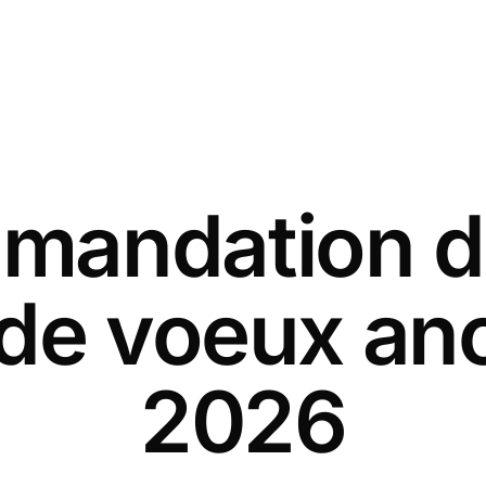
andation d
 de voeux an
2026