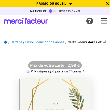
PROMO DU SOLEIL
particulier
professionnel
-30% de réduction avec le code
SUMMER26
pour envoyer des
cartes ensoleillées, jusqu'au 6 Août !
Envoyer des cartes
🏠
/
Carterie
/
Envoi voeux bonne année
/
Carte voeux dorés et vég
Ne plus afficher
Prix de votre carte :
2,99
€
Prix dégressif à partir de
11
cartes !