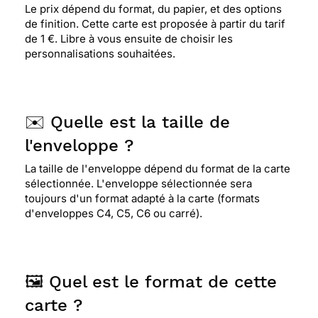
⭐⭐⭐⭐
Le 22/12/2012 : Cette carte est gaie et
Le prix dépend du format, du papier, et des options
représente la vie
de finition. Cette carte est proposée à partir du tarif
de 1 €. Libre à vous ensuite de choisir les
personnalisations souhaitées.
⭐⭐⭐⭐⭐ Le 19/12/2012 : Carte de voeux avec un
motif original.
✉️ Quelle est la taille de
⭐⭐⭐⭐
Le 06/01/2012 : Cette carte inspire la
l'enveloppe ?
sérénité et mon correspondant en à bien besoin
La taille de l'enveloppe dépend du format de la carte
sélectionnée. L'enveloppe sélectionnée sera
toujours d'un format adapté à la carte (formats
⭐⭐⭐⭐⭐ Le 04/01/2012 : Carte choisie pour des
d'enveloppes C4, C5, C6 ou carré).
aquarophiles.
⭐⭐⭐
Le 29/12/2011 : Beaux poissons et belles
🖼️ Quel est le format de cette
couleures.
carte ?