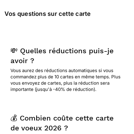
Vos questions sur cette carte
⭐⭐⭐⭐⭐ Le 02/01/2014 : Fraiche et
colorée....superbe! laurent
⭐⭐⭐⭐
Le 28/12/2013 : La personne a qui je
l'envoie a un aquarium, donc c'est une excellente
💸 Quelles réductions puis-je
idée de la lui envoyer.
avoir ?
Vous aurez des réductions automatiques si vous
⭐⭐⭐⭐⭐ Le 31/12/2012 : Beauté de la carte de
commandez plus de 10 cartes en même temps. Plus
voeux de nouvelle année, couleurs vives , sujets
vous envoyez de cartes, plus la réduction sera
que nous aimons.
importante (jusqu'à -40% de réduction).
⭐⭐⭐⭐
Le 28/12/2012 : Jolie carte avec de belles
couleurs sous marines.
💰 Combien coûte cette carte
de voeux 2026 ?