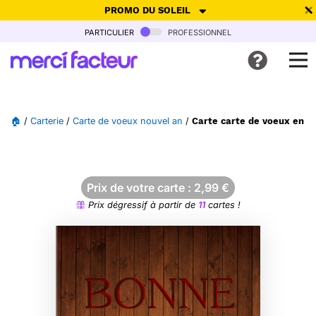
PROMO DU SOLEIL
particulier
professionnel
-30% de réduction avec le code
SUMMER26
pour envoyer des
cartes ensoleillées, jusqu'au 6 Août !
Envoyer des cartes
🏠
/
Carterie
/
Carte de voeux nouvel an
/
Carte carte de voeux en b
Ne plus afficher
Prix de votre carte :
2,99
€
Prix dégressif à partir de
11
cartes !