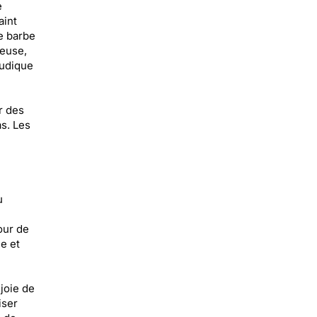
e
aint
e barbe
neuse,
ludique
r des
as. Les
u
our de
e et
joie de
iser