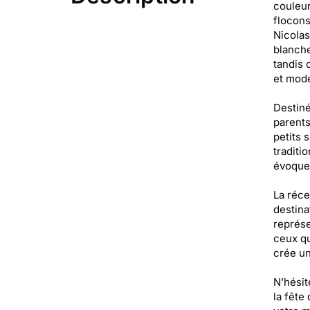
couleur
flocons
Nicolas
blanche
tandis 
et mode
Destiné
parents
petits 
traditi
évoquer
La réce
destina
représe
ceux qu
crée un
N’hésit
la fête