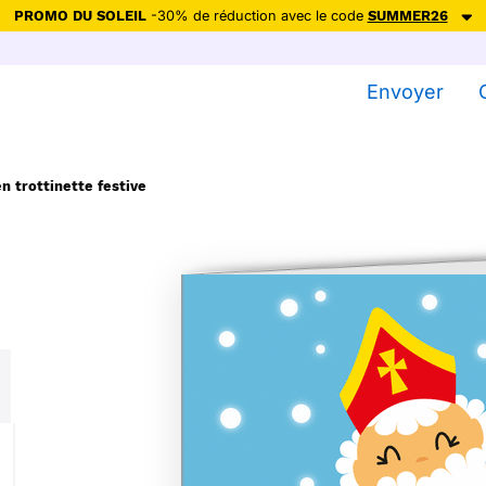
PROMO DU SOLEIL
-30% de réduction avec le code
SUMMER26
ction avec le code
SUMMER26
pour envoyer des cartes ensoleillées, jus
Envoyer
Envoyer des cartes
Ne plus afficher
en trottinette festive