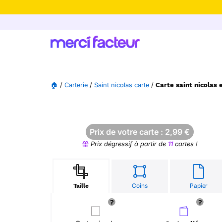
-30% de rédu
🏠
/
Carterie
/
Saint nicolas carte
/
Carte saint nicolas 
Prix de votre carte :
2,99
€
Prix dégressif à partir de
11
cartes !
Coins
Papier
Taille