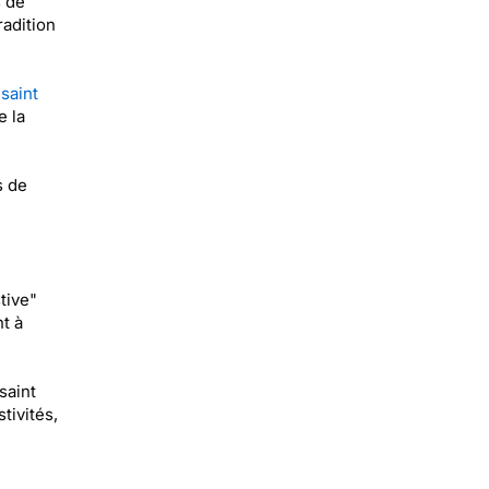
s de
radition
"
saint
e la
s de
tive"
t à
saint
tivités,