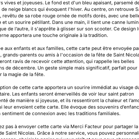
s vives et joyeuses. Le fond est d'un bleu apaisant, parsemé d
 de neige blancs qui évoquent l'hiver. Au centre, on retrouve S
, revêtu de sa robe rouge ornée de motifs dorés, avec une bell
 et un sourire pétillant. Dans une main, il tient une canne lumi
que de l’autre, il s'apprête à glisser sur son scooter. Ce design 
rne apportera une touche originale à la tradition.
e aux enfants et aux familles, cette carte peut être envoyée pa
, grands-parents ou amis à l'occasion de la fête de Saint Nicol
seront ravis de recevoir cette attention, qui rappelle les belles
ons de décembre. Un geste simple mais significatif, parfait pour
 la magie de la fête.
ption de cette carte apportera un sourire immédiat au visage d
taire. Les enfants seront émerveillés de voir leur saint patron
nté de manière si joyeuse, et ils ressentiront la chaleur et l’am
i leur envoient cette carte. Elle évoque des souvenirs d’enfanc
 sentiment de connexion avec les traditions familiales.
ez pas à envoyer cette carte via Merci Facteur pour partager la 
 de Saint Nicolas. Grâce à notre service, vous pouvez personnal