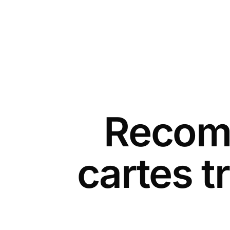
Recomm
cartes t