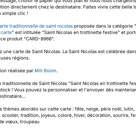
essage, choisir le papier qui vous plaît et nous nous chargeon
ition directement chez le destinataire. Faites vivre cette belle t
 simple clic !
arte traditionnelle de saint nicolas
proposée dans la catégorie 
 carte
" est intitulée "Saint Nicolas en trottinette festive" et port
nce produit "CARD-8966".
 une carte de Saint Nicolas. La Saint Nicolas est célèbrée dan
uses régions.
tion réalisée par
Mili Boom
.
e traditionnelle de Saint Nicolas "Saint Nicolas en trottinette fes
stock ! Vous pouvez la personnaliser et l'envoyer dès maintenan
stinataire...
es thèmes abordés sur cette carte : fête, neige, père noël, lutin, 
 scooter, tradition, joyeux, coloré, hiver, décoration, sourire, fes
de vœux, troupeau