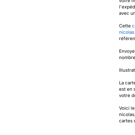
votre m
l'expéd
avec un
Cette
c
nicolas
référe
Envoyez
nombre
Illustra
La cart
est en 
votre de
Voici l
nicolas,
cartes 