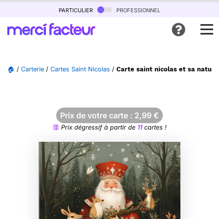
particulier
professionnel
🏠
/
Carterie
/
Cartes Saint Nicolas
/
Carte saint nicolas et sa natur
Prix de votre carte :
2,99
€
Prix dégressif à partir de
11
cartes !