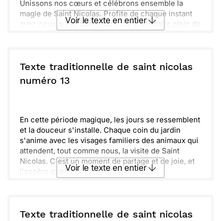
Unissons nos cœurs et célébrons ensemble la
magie de Saint Nicolas. Profite de chaque instant
Voir le texte en entier
avec ceux qui te sont chers. Je te souhaite plein de
douceurs et de surprises enchantées.
Envoyer ce texte par La Poste
Texte traditionnelle de saint nicolas
ou :
numéro 13
Copier
Recevoir par mail
Envoyer
Envoyer via Whatsapp
En cette période magique, les jours se ressemblent
et la douceur s'installe. Chaque coin du jardin
s'anime avec les visages familiers des animaux qui
attendent, tout comme nous, la visite de Saint
Nicolas. C'est un moment de partage et de joie, et
Voir le texte en entier
j'espère que tu le vivras pleinement.
Unis dans la lumière des lanternes, nous nous
remémorons les souvenirs du passé et regardons
Envoyer ce texte par La Poste
vers l'avenir. Que la magie de cette saison
remplisse ton cœur de chaleur et de bonheur.
Texte traditionnelle de saint nicolas