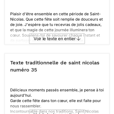
accompagnent pour le reste de l’année, et que
Envoyer
Envoyer via Whatsapp
chaque jour soit rempli de bonheur et de lumière.
Plaisir d'être ensemble en cette période de Saint-
Nicolas. Que cette fête soit remplie de douceurs et
de joie. J'espère que tu recevras de jolis cadeaux,
et que la magie de cette journée illuminera ton
cœur. Souviens-toi de savourer chaque instant et
Voir le texte en entier
de partager de bons moments en famille.
D'ailleurs, pense à écrire une lettre à Saint-Nicolas
pour lui faire part de tes souhaits. Prends soin de
Envoyer ce texte par La Poste
ceux qui t'entourent et profite de l'émerveillement
que cette période apporte. Que chaque jour soit
Texte traditionnelle de saint nicolas
une nouvelle occasion de partager et de créer des
ou :
numéro 35
Copier
Recevoir par mail
souvenirs inoubliables. Quoi de mieux que de
donner et recevoir dans la chaleur de l'amitié '
Envoyer
Envoyer via Whatsapp
Délicieux moments passés ensemble, je pense à toi
aujourd'hui.
Garde cette fête dans ton cœur, elle est faite pour
nous rassembler.
Incontournable dans nos traditions, Saint Nicolas