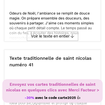
Rendez-vous pour célébrer tout cela, et que la
Envoyer
Envoyer via Whatsapp
magie de Saint Nicolas illumine nos vies, apportant
bonheur et chaleur dans nos foyers.
Odeurs de Noël, l'ambiance se remplit de douce
magie. On prépare ensemble des douceurs, des
souvenirs à partager. J'aime ces moments simples
où chaque petit détail compte. Le temps passé au
coin du feu, à écouter des histoires, nous
Voir le texte en entier
rapproche encore plus.
À l'approche de la fête, l'excitation grandit.
Amusons-nous en décorant le sapin et en chantant
Envoyer ce texte par La Poste
nos chansons préférées. Il est important de se
rappeler que l'amour et l'amitié sont les plus beaux
Texte traditionnelle de saint nicolas
cadeaux. Que cette Saint Nicolas soit pleine de joie
ou :
numéro 41
Copier
Recevoir par mail
et de bonheur pour nous tous.
Envoyer
Envoyer via Whatsapp
Tendresse et chaleur, c'est ce que l'on ressent
Envoyez vos cartes traditionnelles de saint
pendant cette période.
nicolas en quelques clics avec Merci Facteur >
Les lumières scintillent, tandis que les souvenirs se
👍
-30%
avec le code
carte2025
mêlent aux rires et aux chants. C'est le moment
idéal pour se rassembler et profiter de chaque