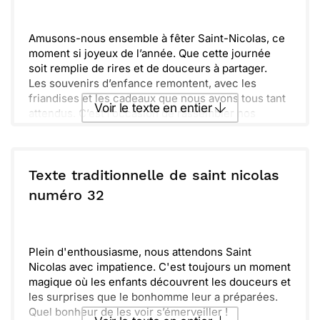
Envoyer
Envoyer via Whatsapp
Amusons-nous ensemble à fêter Saint-Nicolas, ce
moment si joyeux de l’année. Que cette journée
soit remplie de rires et de douceurs à partager.
Les souvenirs d’enfance remontent, avec les
friandises et les cadeaux que nous avons tous tant
Voir le texte en entier
attendus. C’est l’occasion de rassembler nos
proches autour d’un bon goûter.
Prends le temps de savourer chaque instant, de
Envoyer ce texte par La Poste
chanter et de jouer avec les enfants. La magie est
partout, il suffit d’ouvrir les yeux.
Texte traditionnelle de saint nicolas
J’espère que cette fête t’apportera autant de
ou :
numéro 32
Copier
Recevoir par mail
bonheur qu’elle m’en a donné. Que la joie de Saint-
Nicolas illumine ta journée et fasse briller ton
Envoyer
Envoyer via Whatsapp
cœur.
Plein d'enthousiasme, nous attendons Saint
Nicolas avec impatience. C'est toujours un moment
magique où les enfants découvrent les douceurs et
les surprises que le bonhomme leur a préparées.
Quel bonheur de les voir s’émerveiller !