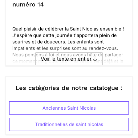
Profite de chaque instant, et sache que je pense
ou :
numéro 14
Copier
Recevoir par mail
fort à toi.
Envoyer
Envoyer via Whatsapp
Quel plaisir de célébrer la Saint Nicolas ensemble !
J'espère que cette journée t'apportera plein de
sourires et de douceurs. Les enfants sont
impatients et les surprises sont au rendez-vous.
Nous pensons à toi et nous avons hâte de partager
Voir le texte en entier
ce moment magique. Les rires résonnent déjà et la
neige scintille sous les lumières.
D'ailleurs, n'oublie pas de bien préparer tes
Envoyer ce texte par La Poste
souliers pour accueillir les cadeaux du bon Saint !
Que cette fête soit remplie de chaleur et de joie.
Les catégories de notre catalogue :
Profite bien de chaque instant !
ou :
Copier
Recevoir par mail
Anciennes Saint Nicolas
Envoyer
Envoyer via Whatsapp
Traditionnelles de saint nicolas