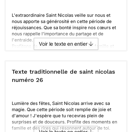
Envoyer
Envoyer via Whatsapp
L'extraordinaire Saint Nicolas veille sur nous et
nous apporte sa générosité en cette période de
réjouissances. Que sa bonté inspire nos cœurs et
nous rappelle l'importance du partage et de
l'entraide.
Voir le texte en entier
Profitons de ces moments précieux en famille et
entre amis, célébrant ensemble les petites
victoires du quotidien. Chacun de nous peut
Envoyer ce texte par La Poste
apporter une touche de joie autour de soi.
La magie des traditions s'invite et illumine nos vies.
Texte traditionnelle de saint nicolas
Souvenons-nous toujours des valeurs qui nous
ou :
numéro 26
Copier
Recevoir par mail
rapprochent et nous unissent. Que la paix et la joie
soient avec vous en cette saison festive.
Envoyer
Envoyer via Whatsapp
Lumière des fêtes, Saint Nicolas arrive avec sa
magie. Que cette période soit remplie de joie et
d'amour ! J'espère que tu recevras plein de
surprises et de douceurs. Profite des moments en
famille et des rires qui résonnent autour de toi.