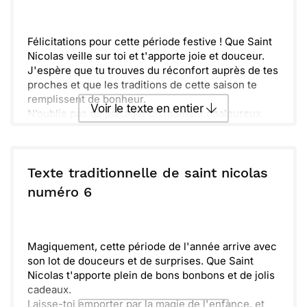
célébrons cette belle fête !
Envoyer
Envoyer via Whatsapp
Félicitations pour cette période festive ! Que Saint
Nicolas veille sur toi et t'apporte joie et douceur.
J'espère que tu trouves du réconfort auprès de tes
proches et que les traditions de cette saison te
remplissent de bonheur.
Voir le texte en entier
N’oublie pas de partager un moment chaleureux
autour d'un bon repas et de belles histoires,
comme le veut la tradition.
Envoyer ce texte par La Poste
Prends soin de toi et de ceux que tu aimes, et que
cette fête soit une source d’amour et de sérénité.
Texte traditionnelle de saint nicolas
ou :
numéro 6
Copier
Recevoir par mail
Envoyer
Envoyer via Whatsapp
Magiquement, cette période de l'année arrive avec
son lot de douceurs et de surprises. Que Saint
Nicolas t'apporte plein de bons bonbons et de jolis
cadeaux.
Laisse-toi emporter par la magie de l'enfance, et