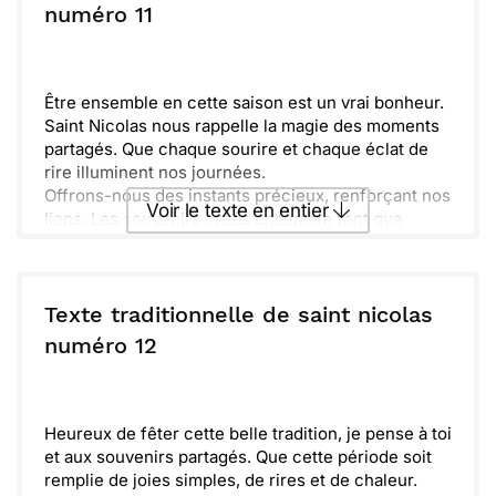
numéro 11
Envoyer
Envoyer via Whatsapp
Être ensemble en cette saison est un vrai bonheur.
Saint Nicolas nous rappelle la magie des moments
partagés. Que chaque sourire et chaque éclat de
rire illuminent nos journées.
Offrons-nous des instants précieux, renforçant nos
Voir le texte en entier
liens. Les souvenirs créés ensemble font que
chaque fête est unique et spéciale. Prenons le
temps de savourer ces petits plaisirs.
Envoyer ce texte par La Poste
Ouvrons nos cœurs à la joie et à la tendresse. Que
cette période soit l'occasion de resserrer les liens
Texte traditionnelle de saint nicolas
qui nous unissent. Partageons des histoires et des
ou :
numéro 12
Copier
Recevoir par mail
rires autour d'un bon chocolat chaud.
Ensemble, célébrons l'esprit de Noël avec amour et
Envoyer
Envoyer via Whatsapp
amitié. Que la magie continue de briller dans nos
vies et nous guide vers des jours encore meilleurs.
Heureux de fêter cette belle tradition, je pense à toi
et aux souvenirs partagés. Que cette période soit
remplie de joies simples, de rires et de chaleur.