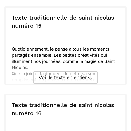
Texte traditionnelle de saint nicolas
numéro 15
Quotidiennement, je pense à tous les moments
partagés ensemble. Les petites créativités qui
illuminent nos journées, comme la magie de Saint
Nicolas.
Que la joie et la douceur de cette saison
Voir le texte en entier
remplissent tes pensées et ton cœur. Les
chocolats, les chansons, et les rires résonnent
comme des souvenirs précieux.
Envoyer ce texte par La Poste
Quand je pense à toi, je me rappelle des rituels qui
nous unissent. Préparer des biscuits ou décorer le
Texte traditionnelle de saint nicolas
sapin, chaque instant est unique.
ou :
numéro 16
Copier
Recevoir par mail
Qinspire-toi et profite de ces moments chaleureux.
Que cette fête soit douce et pleine de souvenirs à
Envoyer
Envoyer via Whatsapp
chérir ensemble.