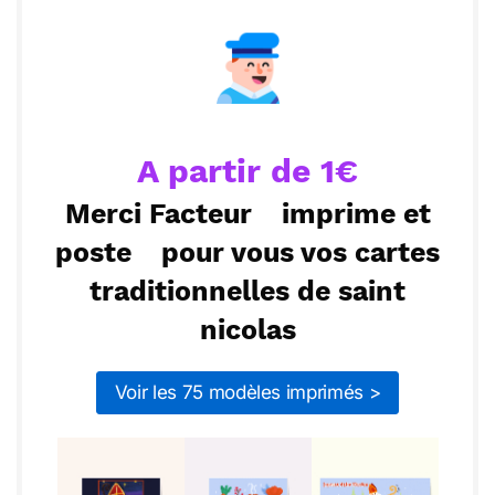
Envoyer ce texte par La Poste
soit rempli de tendresse et de gaieté, et que
chacun trouve un peu de bonheur au fond de son
cœur. Joyeuse Saint Nicolas à toi et ta famille !
ou :
Copier
Recevoir par mail
Envoyer
Envoyer via Whatsapp
A partir de 1€
Merci Facteur
imprime et
poste
pour vous vos cartes
traditionnelles de saint
nicolas
Voir les 75 modèles imprimés >