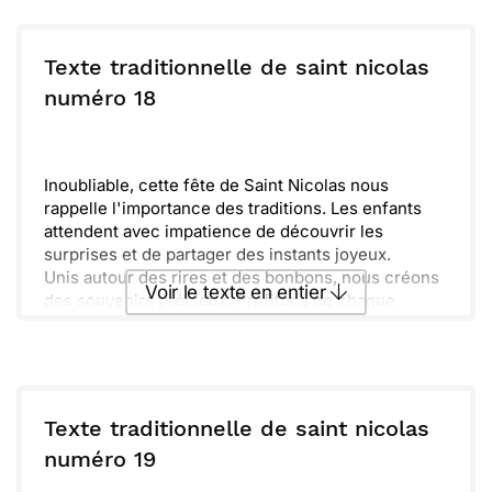
des histoires traditionnelles qui réchauffent le
Envoyer ce texte par La Poste
cœur. N'oublions pas de faire un vœu, car cette
nuit est propice aux miracles.
Texte traditionnelle de saint nicolas
Rendez-vous prochainement pour célébrer
ou :
numéro 18
Copier
Recevoir par mail
ensemble! Je te souhaite une belle fête et plein de
jolis cadeaux. Que joyeuses étoiles brillent dans ta
Envoyer
Envoyer via Whatsapp
vie!
Inoubliable, cette fête de Saint Nicolas nous
rappelle l'importance des traditions. Les enfants
attendent avec impatience de découvrir les
surprises et de partager des instants joyeux.
Unis autour des rires et des bonbons, nous créons
Voir le texte en entier
des souvenirs précieux. Profitons de chaque
moment ensemble et n'oublions jamais la magie de
cette période si spéciale.
Envoyer ce texte par La Poste
ou :
Copier
Recevoir par mail
Texte traditionnelle de saint nicolas
numéro 19
Envoyer
Envoyer via Whatsapp