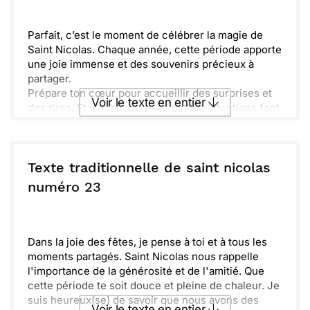
Envoyer
Envoyer via Whatsapp
Parfait, c’est le moment de célébrer la magie de
Saint Nicolas. Chaque année, cette période apporte
une joie immense et des souvenirs précieux à
partager.
Prépare ton cœur pour accueillir des surprises et
Voir le texte en entier
des rires. Et n’oublie pas, les petites attentions font
toute la différence. Chaque instant compte.
Installe la lumière et remplis ta maison de chaleur.
Envoyer ce texte par La Poste
Profite de chaque moment avec ceux que tu aimes,
car ces moments sont précieux et inoubliables.
Texte traditionnelle de saint nicolas
ou :
numéro 23
Copier
Recevoir par mail
Envoyer
Envoyer via Whatsapp
Dans la joie des fêtes, je pense à toi et à tous les
moments partagés. Saint Nicolas nous rappelle
l'importance de la générosité et de l'amitié. Que
cette période te soit douce et pleine de chaleur. Je
suis heureux(se) de savoir que nous avons des
Voir le texte en entier