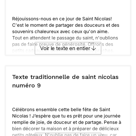
Envoyer
Envoyer via Whatsapp
Réjouissons-nous en ce jour de Saint Nicolas!
C'est le moment de partager des douceurs et des
souvenirs chaleureux avec ceux qu'on aime.
Tout en attendent le passage du saint, n'oublions
pas de faire preuve de générosité. Offrons des
Voir le texte en entier
petits cadeaux et des friandises à nos proches.
Gavons-nous de gourmandises tout en se
remémorant les histoires qui font de cette fête un
Envoyer ce texte par La Poste
moment spécial.
Ensemble, célébrons cette tradition joyeuse et
Texte traditionnelle de saint nicolas
empli de joie, dans la simplicité et la bonne humeur.
ou :
numéro 9
Copier
Recevoir par mail
Profitez de ce joli moment!
Envoyer
Envoyer via Whatsapp
Célébrons ensemble cette belle fête de Saint
Nicolas ! J’espère que tu es prêt pour une journée
remplie de joie, de douceur et de partage. Pense à
bien décorer ta maison et à préparer de délicieux
petits gâteaux. N'oublie pas de faire un vœu, car