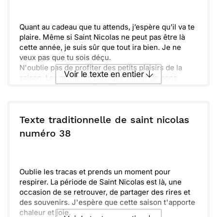
Envoyer
Envoyer via Whatsapp
Quant au cadeau que tu attends, j’espère qu’il va te
plaire. Même si Saint Nicolas ne peut pas être là
cette année, je suis sûr que tout ira bien. Je ne
veux pas que tu sois déçu.
N'oublie pas de profiter des petits plaisirs de la
Voir le texte en entier
saison. Les moments partagés autour de bons
gâteaux et de rires sont ce qui compte le plus.
C'est aussi l’occasion de se rassembler en famille.
Envoyer ce texte par La Poste
Surtout, garde ce bel esprit de fête en toi. La magie
des traditions vit à travers nous. Je te souhaite une
Texte traditionnelle de saint nicolas
belle période de Noël et tout le bonheur du monde.
ou :
numéro 38
Copier
Recevoir par mail
Envoyer
Envoyer via Whatsapp
Oublie les tracas et prends un moment pour
respirer. La période de Saint Nicolas est là, une
occasion de se retrouver, de partager des rires et
des souvenirs. J'espère que cette saison t'apporte
chaleur et joie.