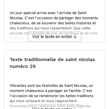
Nicolas à tous !
Envoyer
Envoyer via Whatsapp
Un jour spécial arrive avec l'arrivée de Saint
Nicolas. C'est l'occasion de partager des moments
chaleureux, de se souvenir des belles histoires et
des traditions qui nous rassemblent. Que cette
période soit remplie de joie, de bonheur et de rires.
Voir le texte en entier
Célébrons ensemble ce saint qui veille sur nous.
Offrons-nous des souvenirs inoubliables et des
instants précieux. Que votre cœur soit léger et
Envoyer ce texte par La Poste
votre foyer illuminé par l'esprit de Saint Nicolas.
Profitons de chaque instant et partageons l'amour.
Texte traditionnelle de saint nicolas
En cette belle saison, n'oublions pas de penser aux
ou :
numéro 29
Copier
Recevoir par mail
autres et de partager notre bienveillance.
Envoyer
Envoyer via Whatsapp
Vibrantes sont les festivités de Saint Nicolas, un
moment chaleureux à partager en famille. C'est
l'occasion de se remémorer les belles traditions
qui nous unissent et nous rapprochent.
Ensemble, nous célébrons cette belle légende,