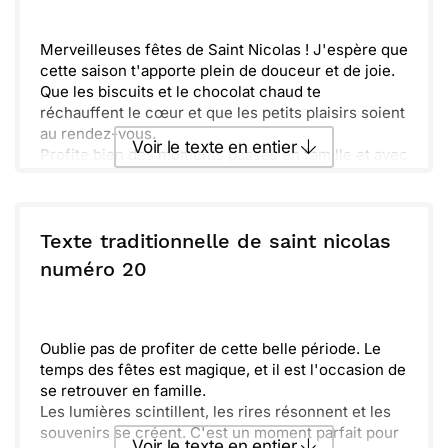
Merveilleuses fêtes de Saint Nicolas ! J'espère que
cette saison t'apporte plein de douceur et de joie.
Que les biscuits et le chocolat chaud te
réchauffent le cœur et que les petits plaisirs soient
au rendez-vous.
Voir le texte en entier
Profite bien des moments passés en famille et avec
tes amis. Que les souvenirs créés ensemble
rendent cette période encore plus magique.
Envoyer ce texte par La Poste
N'oublie pas d'accrocher ta chaussette au coin du
feu, qui sait ce que Saint Nicolas pourrait y déposer
Texte traditionnelle de saint nicolas
! Prends soin de toi et savoure chaque instant.
ou :
numéro 20
Copier
Recevoir par mail
Envoyer
Envoyer via Whatsapp
Oublie pas de profiter de cette belle période. Le
temps des fêtes est magique, et il est l'occasion de
se retrouver en famille.
Les lumières scintillent, les rires résonnent et les
souvenirs se créent. C'est un moment parfait pour
Voir le texte en entier