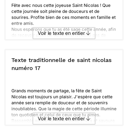
Fête avec nous cette joyeuse Saint Nicolas ! Que
cette journée soit pleine de douceurs et de
sourires. Profite bien de ces moments en famille et
entre amis.
Nous espérons que tu as été sage cette année, afin
Voir le texte en entier
de recevoir plein de surprises. N’oublie pas de
préparer tes chaussons pour accueillir le bon Saint
Nicolas.
Envoyer ce texte par La Poste
Plein de tendres pensées t'accompagnent en cette
belle période. Profite pleinement de cette magie et
Texte traditionnelle de saint nicolas
de la chaleur des fêtes.
ou :
numéro 17
Copier
Recevoir par mail
Envoyer
Envoyer via Whatsapp
Grands moments de partage, la fête de Saint
Nicolas est toujours un plaisir. J'espère que cette
année sera remplie de douceur et de souvenirs
inoubliables. Que la magie de cette période illumine
ton quotidien et celui de ceux que tu aimes.
Voir le texte en entier
Rassemble autour de toi les êtres chers et savoure
chaque instant. Profitez des friandises, des rires et