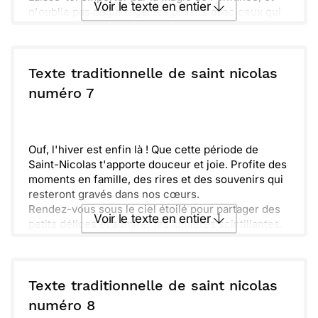
Voir le texte en entier
n'oublie pas de partager les plaisirs avec ceux qui
t'entourent.
Bonnes pensées et rires résonnent partout, et
Envoyer ce texte par La Poste
l'esprit des fêtes est bien présent.
Ô combien il est précieux de célébrer ensemble
Texte traditionnelle de saint nicolas
ces moments de joie et de tendresse. Profite bien
ou :
numéro 7
Copier
Recevoir par mail
de cette fête et savoure chaque instant.
Envoyer
Envoyer via Whatsapp
Ouf, l'hiver est enfin là ! Que cette période de
Saint-Nicolas t'apporte douceur et joie. Profite des
moments en famille, des rires et des souvenirs qui
resteront gravés dans nos cœurs.
Rendez-vous sous le ciel étoilé pour partager des
Voir le texte en entier
petits délices et admirer les lumières scintillantes.
Que la magie de cette saison remplisse ta maison
de chaleur et d'amour. À très bientôt !
Envoyer ce texte par La Poste
Texte traditionnelle de saint nicolas
ou :
numéro 8
Copier
Recevoir par mail