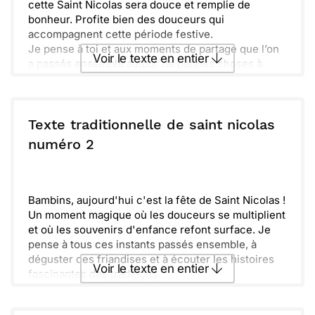
cette Saint Nicolas sera douce et remplie de
bonheur. Profite bien des douceurs qui
accompagnent cette période festive.
Je pense à toi et aux moments de partage que l’on
Voir le texte en entier
a passés ensemble autour de bonnes choses à
déguster. Que cette journée soit aussi joyeuse
qu'un bon chocolat chaud.
Envoyer ce texte par La Poste
Amuse-toi bien et n'oublie pas de laisser un petit
goûter pour Saint Nicolas ! Ça fait toujours plaisir.
Texte traditionnelle de saint nicolas
Que les souvenirs de cette fête soient inoubliables
ou :
numéro 2
Copier
Recevoir par mail
et remplis de magie. J'espère que tu auras plein de
surprises à découvrir.
Envoyer
Envoyer via Whatsapp
Bambins, aujourd'hui c'est la fête de Saint Nicolas !
Un moment magique où les douceurs se multiplient
et où les souvenirs d'enfance refont surface. Je
pense à tous ces instants passés ensemble, à
déguster des friandises et à écouter les histoires
Voir le texte en entier
fascinantes des traditions.
Alors, profitons de cette journée pour célébrer la
joie et la convivialité. Que ce moment de partage