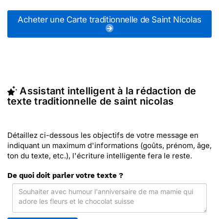
messages traditionnelles de saint nicolas (ou
d'autres messages de la catégorie "
Cartes Saint
Acheter une Carte traditionnelle de Saint Nicolas
Nicolas
") ou partagez ces modèles de textes sur
vos réseaux sociaux.
En quelques clics, récupérez le texte traditionnelle
de Saint Nicolas qui vous convient, ou envoyez ce
texte personnalisé par La Poste avec Merci Facteur
(c'est rapide et pas cher). Merci Facteur vous
Assistant intelligent à la rédaction de
propose 75 modèles imprimés de traditionnelles de
texte traditionnelle de saint nicolas
saint nicolas à envoyer avec le texte de votre
choix.
Détaillez ci-dessous les objectifs de votre message en
indiquant un maximum d'informations (goûts, prénom, âge,
ton du texte, etc.), l'écriture intelligente fera le reste.
De quoi doit parler votre texte ?