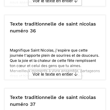
Voir le texte en entier
nous apporte joie et douceur.
J’espère que cette journée sera pleine de rires et
de surprises agréables.
Envoyer ce texte par La Poste
Texte traditionnelle de saint nicolas
ou :
numéro 36
Copier
Recevoir par mail
Envoyer
Envoyer via Whatsapp
Magnifique Saint Nicolas, j'espère que cette
journée t'apporte plein de sourires et de douceurs.
Que la joie et la chaleur de cette fête remplissent
ton cœur et celui des gens que tu aimes.
Merveilleux moments à vivre ensemble, partageons
Voir le texte en entier
rires et biscuits. Que cette période festive
t'apporte aussi une touche d'unicité dans chaque
instant. Profite bien de chaque cadeau, petit ou
Envoyer ce texte par La Poste
grand.
Texte traditionnelle de saint nicolas
ou :
numéro 37
Copier
Recevoir par mail