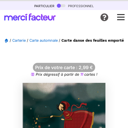
particulier
professionnel
🏠
/
Carterie
/
Carte automnale
/
Carte danse des feuilles emportées
Prix de votre carte :
2,99
€
Prix dégressif à partir de
11
cartes !