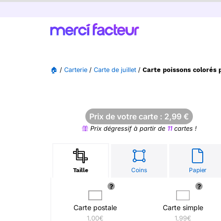
🏠
/
Carterie
/
Carte de juillet
/
Carte poissons colorés 
Prix de votre carte :
2,99
€
Prix dégressif à partir de
11
cartes !
Coins
Papier
Taille
Carte postale
Carte simple
1,00€
1,99€