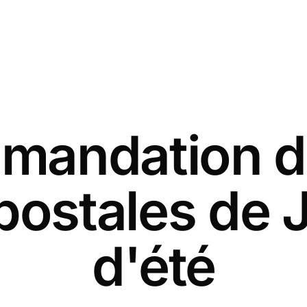
andation d
postales de Ju
d'été