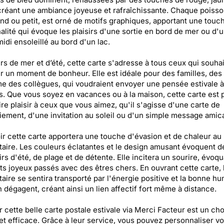
créant une ambiance joyeuse et rafraîchissante. Chaque poisson
and ou petit, est orné de motifs graphiques, apportant une touc
nalité qui évoque les plaisirs d'une sortie en bord de mer ou d'
idi ensoleillé au bord d'un lac.
s de mer et d’été, cette carte s'adresse à tous ceux qui souhai
r un moment de bonheur. Elle est idéale pour des familles, des
 des collègues, qui voudraient envoyer une pensée estivale à
. Que vous soyez en vacances ou à la maison, cette carte est p
ire plaisir à ceux que vous aimez, qu'il s'agisse d'une carte de
ement, d'une invitation au soleil ou d'un simple message amica
r cette carte apportera une touche d'évasion et de chaleur au
taire. Les couleurs éclatantes et le design amusant évoquent d
rs d'été, de plage et de détente. Elle incitera un sourire, évoq
 joyeux passés avec des êtres chers. En ouvrant cette carte, 
taire se sentira transporté par l'énergie positive et la bonne h
n dégagent, créant ainsi un lien affectif fort même à distance.
 cette belle carte postale estivale via Merci Facteur est un cho
et efficace. Grâce à leur service, vous pouvez personnaliser vo