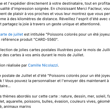
 et l'expédier directement à votre destinataire, tout en profita
ualité d'impression soignée. En choisissant Merci Facteur, vou
nt de plaisir à vos proches et vous leur montrez que vous pe
me à des kilomètres de distance. Réveillez l'esprit d'été avec 
et partagez la joie à travers un geste unique et attentionné.
arte de juillet
est intitulée "Poissons colorés pour un été joyeu
a référence produit "CARD-5560".
lection de jolies cartes postales illustrées pour le mois de Juill
 des cartes à vos amis durant le mois de Juillet.
tion réalisée par
Camille Nicolazzi
.
e postale de Juillet et d'été "Poissons colorés pour un été joye
k ! Vous pouvez la personnaliser et l'envoyer dès maintenant à 
aire...
es thèmes abordés sur cette carte : nature, dessin, mer, soleil, fa
illet, aquarelle, poissons, bulles, évasion, couleurs vives, géomé
é, animaux marins