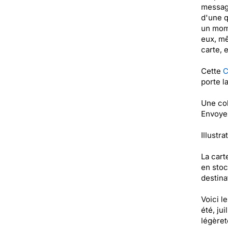
message
d'une q
un mome
eux, mê
carte, 
Cette
C
porte l
Une col
Envoyez
Illustra
La cart
en stoc
destinat
Voici l
été, ju
légèret