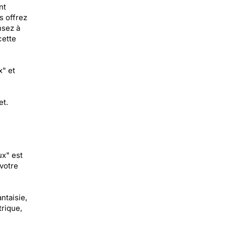
nt
s offrez
nsez à
cette
x" et
et.
ux" est
votre
ntaisie,
trique,