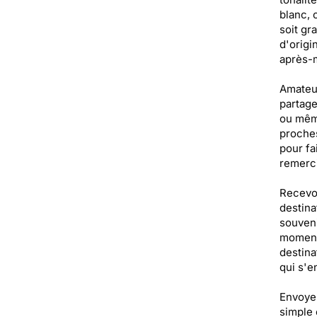
blanc, 
soit gr
d'origi
après-m
Amateur
partage
ou même
proches
pour fa
remerci
Recevoi
destina
souveni
moments
destina
qui s'e
Envoyer
simple 