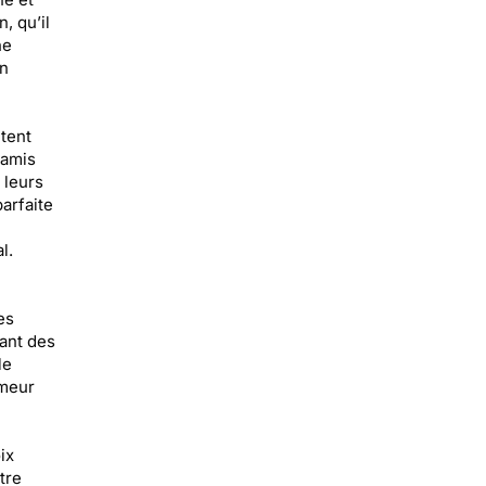
, qu’il
he
un
tent
 amis
 leurs
arfaite
l.
es
uant des
le
umeur
ix
tre