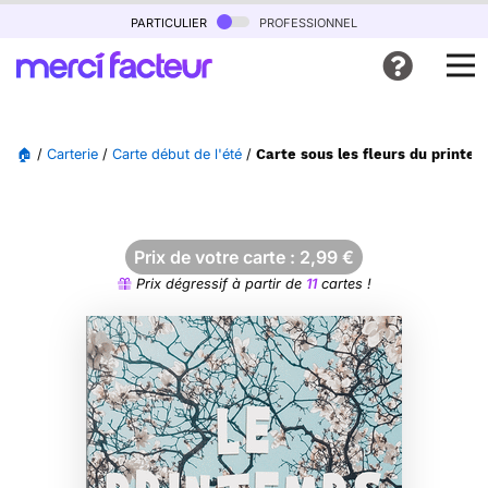
particulier
professionnel
🏠
/
Carterie
/
Carte début de l'été
/
Carte sous les fleurs du printe
Prix de votre carte :
2,99
€
Prix dégressif à partir de
11
cartes !