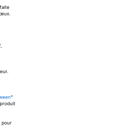
faite
vœux.
,
eur.
e
oween
"
 produit
 pour