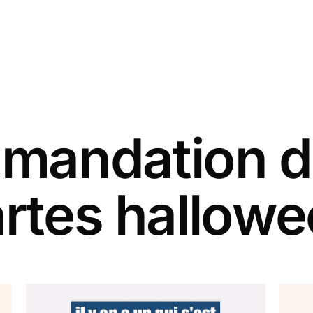
andation d
rtes hallow