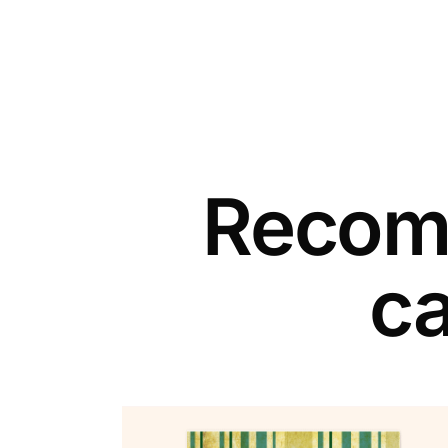
Recomm
ca