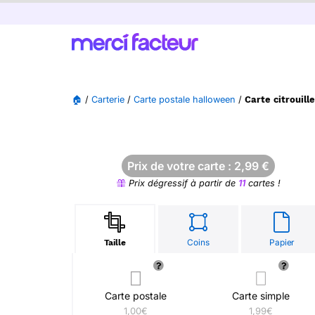
🏠
/
Carterie
/
Carte postale halloween
/
Carte citrouil
Prix de votre carte :
2,99
€
Prix dégressif à partir de
11
cartes !
Coins
Papier
Taille
Carte postale
Carte simple
1,00€
1,99€