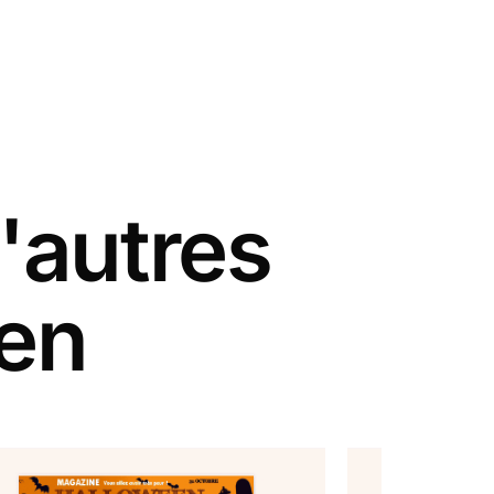
'autres
een