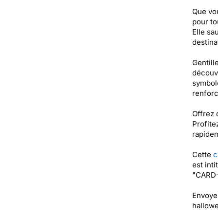
Que vou
pour to
Elle sa
destina
Gentill
découvr
symbole
renforc
Offrez 
Profite
rapidem
Cette
c
est int
"CARD-
Envoyez
hallow