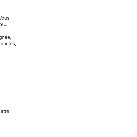
 Vous
e...
ignée,
ouilles,
ette