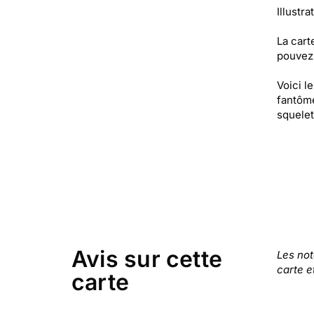
Illustr
La cart
pouvez 
Voici l
fantôme
squelet
Avis sur cette
Les no
carte e
carte